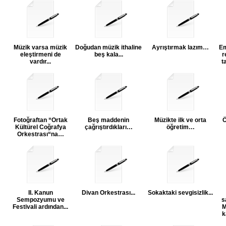
Müzik varsa müzik
Doğudan müzik ithaline
Ayrıştırmak lazım…
Em
eleştirmeni de
beş kala...
r
vardır...
t
Fotoğraftan “Ortak
Beş maddenin
Müzikte ilk ve orta
Kültürel Coğrafya
çağrıştırdıkları…
öğretim…
Orkestrası“na…
II. Kanun
Divan Orkestrası...
Sokaktaki sevgisizlik...
Sempozyumu ve
s
Festivali ardından...
M
k