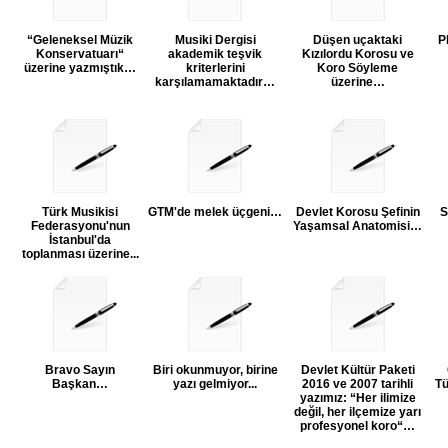
“Geleneksel Müzik
Musiki Dergisi
Düşen uçaktaki
P
Konservatuarı“
akademik teşvik
Kızılordu Korosu ve
üzerine yazmıştık…
kriterlerini
Koro Söyleme
karşılamamaktadır…
üzerine…
Türk Musikisi
GTM'de melek üçgeni…
Devlet Korosu Şefinin
S
Federasyonu'nun
Yaşamsal Anatomisi…
İstanbul'da
toplanması üzerine...
Bravo Sayın
Biri okunmuyor, birine
Devlet Kültür Paketi
Başkan…
yazı gelmiyor...
2016 ve 2007 tarihli
Tü
yazımız: “Her ilimize
değil, her ilçemize yarı
profesyonel koro“…