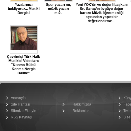
Yazılarınızı
Spor yazarı mı,
Yeni YÖK’ün ve değerli başkanı
bekliyoruz... Musiki
müzik yazarı
Sn. Saraç’ın övgüye değer
Dergisi
mı?..
kararı: Müzik öğretmenliği
açısından yapıcı bir
değerlendirme…
Çevrimiçi Türk Halk
Musikisi Videoları:
"Konma Bülbül
Konma Nergis
Daline"
Anasayfa
Kün
Site Haritasi
Hakkimizda
Fac
Sitenize Ekleyin
Reklamlar
Twitt
RSS Kaynagi
Bize