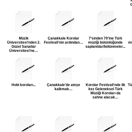
s
Müzik
Çanakkale Korolar
7’sinden 70’ine Türk
Üniversitesi’nden 2.
Festivali'nin ardından…
müziği bütünlüğünde
mü
Güzel Sanatlar
saplantılar/bölünmeler...
Üniversitesi’ne…
Hobi koroları...
Çanakkale'de ateşe
Korolar Festivali'nde ilk
Tü
kalkmak…
kez Geleneksel Türk
Müziği Koroları da
sahne alacak…