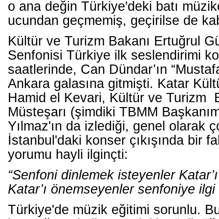
o ana değin Türkiye'deki batı müzikç
ucundan geçmemiş, geçirilse de ka
Kültür ve Turizm Bakanı Ertuğrul G
Senfonisi Türkiye ilk seslendirimi k
saatlerinde, Can Dündar’ın “Mustafa
Ankara galasına gitmişti. Katar Kült
Hamid el Kevari, Kültür ve Turizm 
Müsteşarı (şimdiki TBMM Başkanım
Yılmaz'ın da izlediği, genel olarak 
İstanbul'daki konser çıkışında bir f
yorumu hayli ilginçti:
“Senfoni dinlemek isteyenler Katar
Katar’ı önemseyenler senfoniye ilg
Türkiye'de müzik eğitimi sorunlu. 