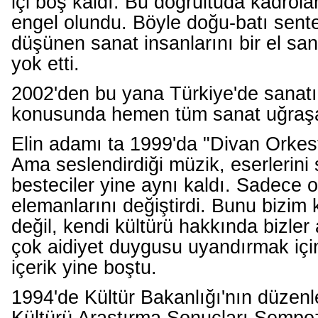
içi boş kaldı. Bu doğrultuda kadrolar
engel olundu. Böyle doğu-batı sent
düşünen sanat insanlarını bir el s
yok etti.
2002'den bu yana Türkiye'de sanatın
konusunda hemen tüm sanat uğraşanl
Elin adamı ta 1999'da "Divan Orkest
Ama seslendirdiği müzik, eserlerini 
besteciler yine aynı kaldı. Sadece 
elemanlarını değiştirdi. Bunu bizim 
değil, kendi kültürü hakkında bizle
çok aidiyet duygusu uyandırmak için
içerik yine boştu.
1994'de Kültür Bakanlığı'nın düzenl