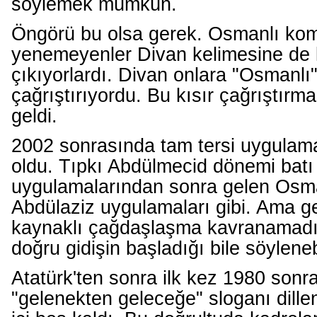
söylemek mümkün.
Öngörü bu olsa gerek. Osmanlı kom
yenemeyenler Divan kelimesine de 
çıkıyorlardı. Divan onlara "Osmanlı"
çağrıştırıyordu. Bu kısır çağrıştır
geldi.
2002 sonrasında tam tersi uygulamal
oldu. Tıpkı Abdülmecid dönemi batı 
uygulamalarından sonra gelen Osman
Abdülaziz uygulamaları gibi. Ama g
kaynaklı çağdaşlaşma kavranamadı.
doğru gidişin başladığı bile söylenebi
Atatürk'ten sonra ilk kez 1980 sonr
"gelenekten geleceğe" sloganı dillen