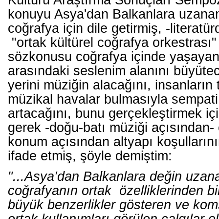
Kültürü Araştırma Sonuçları Semp
konuyu Asya'dan Balkanlara uzanan
coğrafya için dile getirmiş, -literatür
"ortak kültürel coğrafya orkestrası
sözkonusu coğrafya içinde yaşayan
arasındaki seslenim alanını büyüte
yerini müziğin alacağını, insanların
müzikal havalar bulmasıyla sempati
artacağını, bunu gerçekleştirmek içi
gerek -doğu-batı müziği açısından-
konum açısından altyapı koşulların
ifade etmiş, şöyle demiştim:
"...Asya’dan Balkanlara değin uzana
coğrafyanın ortak özelliklerinden biri
büyük benzerlikler gösteren ve kom