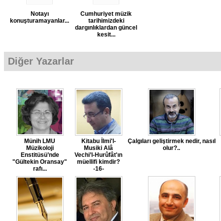
Notayı
Cumhuriyet müzik
konuşturamayanlar...
tarihimizdeki
dargınlıklardan güncel
kesit...
Diğer Yazarlar
Münih LMU
Kitabu İlmi'l-
Çalgıları geliştirmek nedir, nasıl
Müzikoloji
Musiki Alâ
olur?..
Enstitüsü’nde
Vechi’l-Hurûfât'ın
"Gültekin Oransay"
müellifi kimdir?
rafı...
-16-