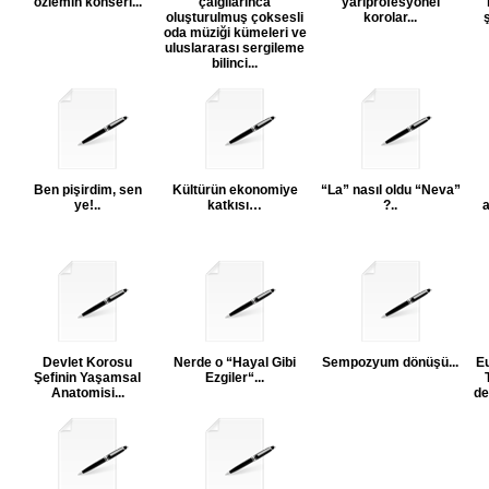
özlemin konseri...
çalgılarınca
yarıprofesyonel
oluşturulmuş çoksesli
korolar...
ş
oda müziği kümeleri ve
uluslararası sergileme
bilinci...
Ben pişirdim, sen
Kültürün ekonomiye
“La” nasıl oldu “Neva”
ye!..
katkısı…
?..
a
Devlet Korosu
Nerde o “Hayal Gibi
Sempozyum dönüşü...
E
Şefinin Yaşamsal
Ezgiler“...
Anatomisi...
de