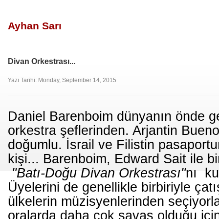
Ayhan Sarı
Divan Orkestrası...
Yazı Tarihi: Monday, September 14, 2015
Daniel Barenboim dünyanın önde ge
orkestra şeflerinden. Arjantin Buen
doğumlu. İsrail ve Filistin pasaportu
kişi... Barenboim, Edward Sait ile bi
"Batı-Doğu Divan Orkestrası"
nı ku
Üyelerini de genellikle birbiriyle ça
ülkelerin müzisyenlerinden seçiyorl
oralarda daha çok savaş olduğu için