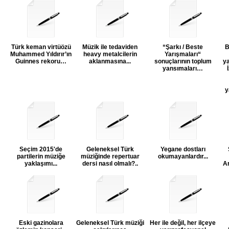
Türk keman virtüözü
Müzik ile tedaviden
“Şarkı / Beste
B
Muhammed Yıldırır’ın
heavy metalcilerin
Yarışmaları“
Guinnes rekoru…
aklanmasına...
sonuçlarının toplum
ya
yansımaları…
y
Seçim 2015'de
Geleneksel Türk
Yegane dostları
partilerin müziğe
müziğinde repertuar
okumayanlardır...
yaklaşımı...
dersi nasıl olmalı?..
A
Eski gazinolara
Geleneksel Türk müziği
Her ile değil, her ilçeye