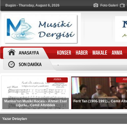
Bugün - Thursday, August 6, 2026
Foto Galeri
-
ANMA
AN
Manisa’nın Musiki Hocası - Ahmet Esat
Ferit Tan (1906-1991)... Cemil Altı
Uğurlu... Cemil Altınbilek
Yazar Detayları