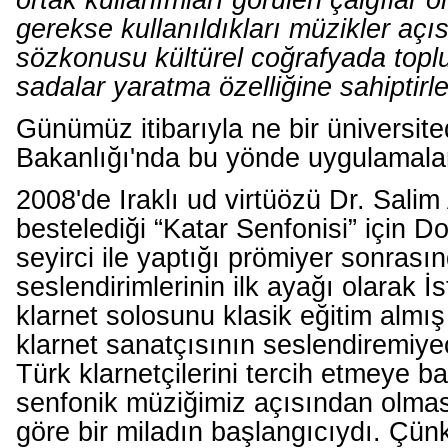
ortak kullanımları görülen çalgılar o
gerekse kullanıldıkları müzikler açı
sözkonusu kültürel coğrafyada topl
sadalar yaratma özelliğine sahiptirler
Günümüz itibarıyla ne bir üniversite
Bakanlığı'nda bu yönde uygulamala
2008'de Iraklı ud virtüözü Dr. Sali
bestelediği “Katar Senfonisi” için 
seyirci ile yaptığı prömiyer sonras
seslendirimlerinin ilk ayağı olarak İ
klarnet solosunu klasik eğitim almış
klarnet sanatçısının seslendiremiye
Türk klarnetçilerini tercih etmeye ba
senfonik müziğimiz açısından olma
göre
bir miladın başlangıcıydı
. Çünk