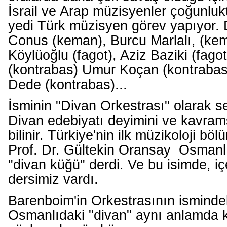
İsrail ve Arap müzisyenler çoğunluk
yedi Türk müzisyen görev yapıyor.
Conus (keman), Burcu Marlalı, (ke
Köylüoğlu (fagot), Aziz Baziki (fag
(kontrabas) Umur Koçan (kontraba
Dede (kontrabas)...
İsminin "Divan Orkestrası" olarak se
Divan edebiyatı deyimini ve kavrams
bilinir. Türkiye'nin ilk müzikoloji b
Prof. Dr. Gültekin Oransay Osmanl
"divan küğü" derdi. Ve bu isimde, içe
dersimiz vardı.
Barenboim'in Orkestrasının ismindek
Osmanlıdaki "divan" aynı anlamda ku