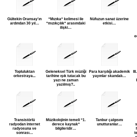
Gültekin Oransay'ın
“Mızıka“ kelimesi ile
Nüfuzun sanat üzerine
ardından 30 yıl…
“mızıkçılık“ arasındaki
etkisi…
ilişki…
e
Topluluktan
Geleneksel Türk müziği
Para karşılığı akademik
II
orkestraya...
tarihine ışık tutacak bu
yayınlar skandalı…
yazı ne zaman
yazılmış?..
Transistörlü
Müzikolojinin temeli “1.
Tanbur çalgısını
radyodan internet
derece kaynak“
unutturanlar…
s
radyosuna ve
bilgileridir…
sonrası…
t