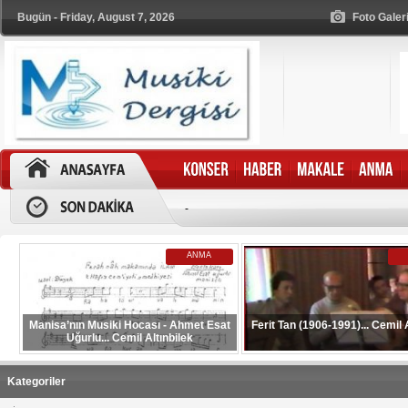
Bugün - Friday, August 7, 2026
Foto Galer
-
ANMA
Manisa’nın Musiki Hocası - Ahmet Esat
Ferit Tan (1906-1991)... Cemil A
Uğurlu... Cemil Altınbilek
Kategoriler