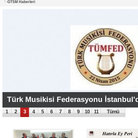
GTSM Haberleri
Türk Musikisi Federasyonu İstanbul'
1
2
3
4
5
6
7
8
9
10
11
Tümü