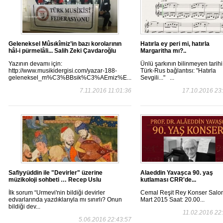
Geleneksel Mûsıkîmiz’in bazı korolarının
Hatırla ey peri mi, hatırla
hâl-i pürmelâli... Salih Zeki Çavdaroğlu
Margaritha mı?..
Yazının devamı için:
Ünlü şarkının bilinmeyen tarihi
http://www.musikidergisi.com/yazar-188-
Türk-Rus bağlantısı: "Hatırla
geleneksel_m%C3%BBsik%C3%AEmiz%E...
Sevgili..." ...
7.11.2016 11:01:36
17.10.2016 23
Safiyyüddin ile "Devirler" üzerine
Alaeddin Yavaşca 90. yaş
müzikoloji sohbeti … Recep Uslu
kutlaması CRR'de...
İlk sorum “Urmevi'nin bildiği devirler
Cemal Reşit Rey Konser Salo
edvarlarında yazdıklarıyla mı sınırlı? Onun
Mart 2015 Saat: 20.00...
bildiği dev...
11.02.2016 22
5.06.2016 22:43:57