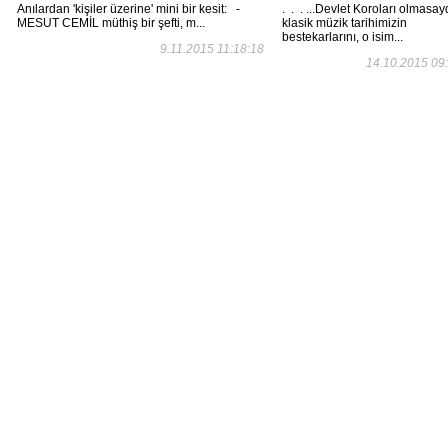
Anılardan 'kişiler üzerine' mini bir kesit: -
. . . ...Devlet Koroları olmasay
MESUT CEMİL müthiş bir şefti, m...
klasik müzik tarihimizin
bestekarlarını, o isim...
9.11.2015 11:18:18
14.10.2015 09