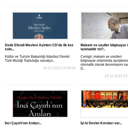
Dede Efendi Mevlevi Ayinleri CD'de ilk kez
Makam ve usuller bilgisayar i
solo...
tanınabilir mi?..
Kültür ve Turizm Bakanlığı İstanbul Devlet
Cemgil, makam ve usulleri
Türk Müziği Topluluğu sanatçıs...
bilgisayar ortamında ayrıştırar
otomatik olarak tanınmasını sağ
26.12.2015 16:58:24
D...
25.12.2015 23
İnci Çayırlı'nın Anıları...
İyi ki Devlet Koroları var...