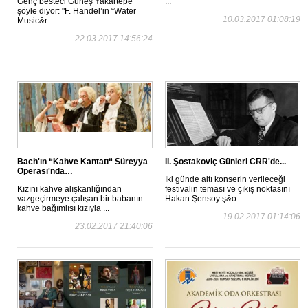
Genç besteci Güneş Yakartepe
...
şöyle diyor: "F. Handel’in “Water
10.03.2017 01:08:19
Music&r...
22.03.2017 14:56:24
Bach'ın “Kahve Kantatı“ Süreyya
II. Şostakoviç Günleri CRR'de...
Operası'nda…
İki günde altı konserin verileceği
Kızını kahve alışkanlığından
festivalin teması ve çıkış noktasını
vazgeçirmeye çalışan bir babanın
Hakan Şensoy ş&o...
kahve bağımlısı kızıyla ...
19.02.2017 01:14:06
23.02.2017 21:40:06