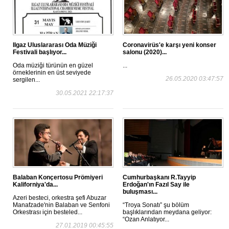
Ilgaz Uluslararası Oda Müziği
Coronavirüs'e karşı yeni konser
Festivali başlıyor...
salonu (2020)...
Oda müziği türünün en güzel
...
örneklerinin en üst seviyede
26.05.2020 03:47:57
sergilen...
30.05.2021 22:17:37
Balaban Konçertosu Prömiyeri
Cumhurbaşkanı R.Tayyip
Kaliforniya'da...
Erdoğan'ın Fazıl Say ile
buluşması...
Azeri besteci, orkestra şefi Abuzar
Manafzade'nin Balaban ve Senfoni
“Troya Sonatı” şu bölüm
Orkestrası için besteled...
başlıklarından meydana geliyor:
“Ozan Anlatıyor...
27.01.2019 00:45:55