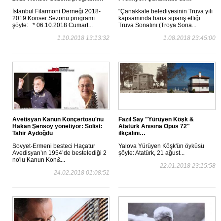
İstanbul Filarmoni Derneği 2018-
"Çanakkale belediyesinin Truva yılı
2019 Konser Sezonu programı
kapsamında bana sipariş ettiği
şöyle: * 06.10.2018 Cumart...
Truva Sonatını (Troya Sona...
1.10.2018 13:13:32
1.08.2018 23:45:00
Avetisyan Kanun Konçertosu'nu
Fazıl Say "Yürüyen Köşk &
Hakan Şensoy yönetiyor: Solist:
Atatürk Anısına Opus 72"
Tahir Aydoğdu
ilkçalını…
Sovyet-Ermeni besteci Haçatur
Yalova Yürüyen Köşk'ün öyküsü
Avedisyan’ın 1954’de bestelediği 2
şöyle: Atatürk, 21 ağust...
no'lu Kanun Kon&...
22.01.2018 23:15:58
24.02.2018 01:08:51