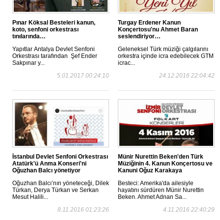
Pınar Köksal Besteleri kanun,
Turgay Erdener Kanun
koto, senfoni orkestrası
Konçertosu'nu Ahmet Baran
tınılarında…
seslendiriyor…
Yapıtlar Antalya Devlet Senfoni
Geleneksel Türk müziği çalgılarını
Orkestrası tarafından Şef Ender
orkestra içinde icra edebilecek GTM
Sakpınar y...
icrac...
5.01.2017 00:24:10
24.12.2016 22:04:42
İstanbul Devlet Senfoni Orkestrası
Münir Nurettin Beken'den Türk
Atatürk'ü Anma Konseri'ni
Müziğinin 4. Kanun Konçertosu ve
Oğuzhan Balcı yönetiyor
Kanuni Oğuz Karakaya
Oğuzhan Balcı’nın yöneteceği, Dilek
Besteci: Amerika'da ailesiyle
Türkan, Derya Türkan ve Serkan
hayatını sürdüren Münir Nurettin
Mesut Halili...
Beken. Ahmet Adnan Sa...
8.11.2016 01:23:26
4.11.2016 22:40:29