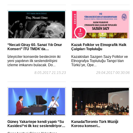
“Necati Giray 60. Sanat Yılı Onur
Kazak Folklor ve Etnografik Halk
Konseri” İTÜ TMDK'da…
Çalgıları Topluluğu
İzleyiciler konserde bestecinin iki
Kazakistan Sazgen Sazy Folklor ve
yeni yapıtının ilk seslendirilişini
Etnografya Topluluğu Tango’dan
izleme imkanını bulacak. Do...
Türkü’ye, Ope...
8.05.2017 21:15:23
29.04.2017 00:30:06
Güneş Yakartepe kendi yapıtı “Su
Kanada/Toronto Türk Müziği
Kasidesi“ni ilk kez seslendiriyor…
Korosu konseri...