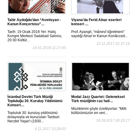
Tahir Aydoğdu’dan “Avetisyan -
Viyana’da Ferid Alnar eserleri
Kanun Konçertosu”…
konseri …
Tarih: 19 Ocak 2018 Yer: Haliç
Prof. Ayangil, “mânevî öğretmeni”
Kongre Merkezi Sadabad Salonu,
saydığı Alnar’ın Kanun Kon&cced...
20:30 Kültür...
22.11.2017 22:37:16
16.01.2018 11:27:45
İstanbul Devlet Türk Müziği
Modal Jazz Quartet: Geleneksel
Topluluğu 30. Kuruluş Yıldönümü
Türk müziğinin caz hali…
Konseri…
Müziklerini şöyle özetliyorlar: "Milli
Topluluk 30. kuruluş yıldönümü
kültürümüzün en veri...
dolayısıyla ve kurucuları Tanburi
16.09.2017 00:20:17
Necdet Yaşar'ı (1930...
9.11.2017 10:28:03