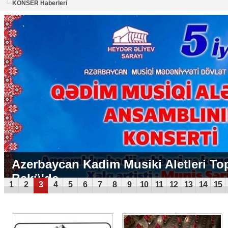
KONSER Haberleri
Azerbaycan Kadim Musiki Aletleri To
Bakü'de...
1
2
3
4
5
6
7
8
9
10
11
12
13
14
15