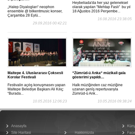
Heybeliada'da her yaz geleneksel
„Halep Diyalogları“ neophon
olarak yapılan "Mehtap Faslı" bu yıl
ensemble @ bilkentmusic konser,
18 Ağustos 2016 Perşembe...
Çarşamba 28 Eylü...
16.08.2016 23:38:05
29.09.2016 00:42:21
Maltepe 4. Uluslararası Çoksesli
“Zümrüd-ü Anka“ müzikali gala
Korolar Festivali
gösterimi yapıldı…
Festivalin açılış konuşmasını yapan
Halk müziğinden caz müziğine
Maltepe Belediye Başkanı Ali Kılıç:
uzanan geni̇ş repertuvarıyla
“Burada...
Zümrüd-ü Ank...
10.05.2016 12:06:23
10.05.2016 09:38:24
Anasayfa
Kün
Site Haritasi
Hakkimizda
Fac