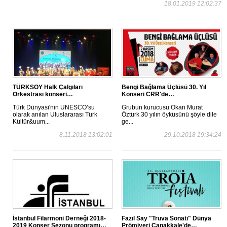
18.01.2019 12:02:37
TÜRKSOY Halk Çalgıları
Bengi Bağlama Üçlüsü 30. Yıl
Orkestrası konseri…
Konseri CRR'de…
Türk Dünyası'nın UNESCO’su
Grubun kurucusu Okan Murat
olarak anılan Uluslararası Türk
Öztürk 30 yılın öyküsünü şöyle dile
Kültür&uum...
ge...
8.11.2018 13:02:01
29.10.2018 19:34:24
İstanbul Filarmoni Derneği 2018-
Fazıl Say "Truva Sonatı" Dünya
2019 Konser Sezonu programı…
Prömiyeri Çanakkale'de…