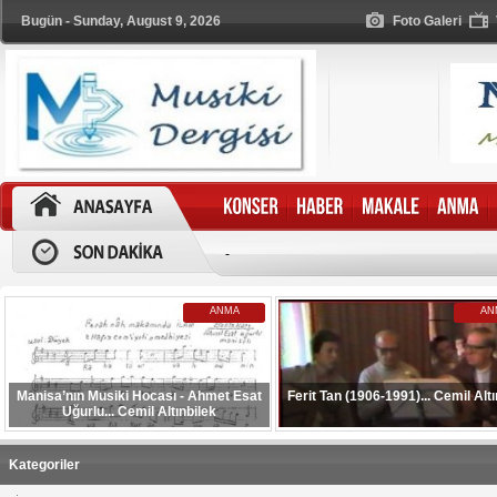
Bugün - Sunday, August 9, 2026
Foto Galeri
-
ANMA
AN
Manisa’nın Musiki Hocası - Ahmet Esat
Ferit Tan (1906-1991)... Cemil Altı
Uğurlu... Cemil Altınbilek
Kategoriler