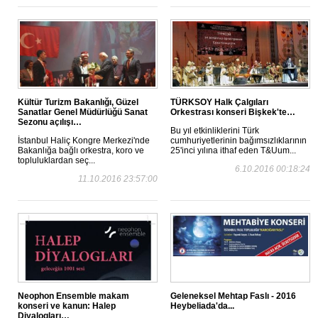
Kültür Turizm Bakanlığı, Güzel
TÜRKSOY Halk Çalgıları
Sanatlar Genel Müdürlüğü Sanat
Orkestrası konseri Bişkek'te…
Sezonu açılışı…
Bu yıl etkinliklerini Türk
İstanbul Haliç Kongre Merkezi'nde
cumhuriyetlerinin bağımsızlıklarının
Bakanlığa bağlı orkestra, koro ve
25'inci yılına ithaf eden T&Uum...
topluluklardan seç...
6.10.2016 00:18:24
11.10.2016 23:57:00
Neophon Ensemble makam
Geleneksel Mehtap Faslı - 2016
konseri ve kanun: Halep
Heybeliada'da...
Diyalogları…