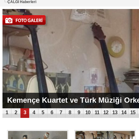
ÇALGI Haberleri
Kemençe Kuartet ve Türk Müziği Ork
1
2
3
4
5
6
7
8
9
10
11
12
13
14
15