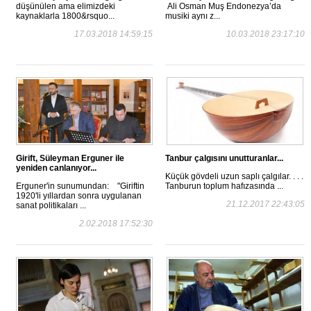
düşünülen ama elimizdeki
Ali Osman Muş Endonezya’da
kaynaklarla 1800&rsquo...
musiki aynı z...
17.03.2018 14:59:15
10.03.2018 23:17:10
Girift, Süleyman Erguner ile
Tanbur çalgısını unutturanlar...
yeniden canlanıyor...
Küçük gövdeli uzun saplı çalgılar. . . .
Erguner'in sunumundan: "Giriftin
Tanburun toplum hafızasında ...
1920'li yıllardan sonra uygulanan
21.12.2017 22:43:05
sanat politikaları ...
2.02.2018 17:52:30