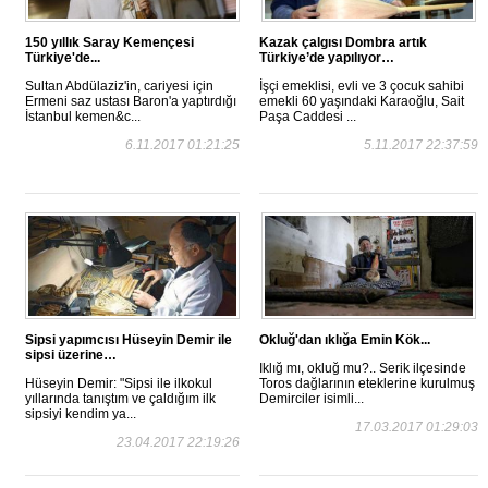
150 yıllık Saray Kemençesi
Kazak çalgısı Dombra artık
Türkiye'de...
Türkiye’de yapılıyor…
Sultan Abdülaziz'in, cariyesi için
İşçi emeklisi, evli ve 3 çocuk sahibi
Ermeni saz ustası Baron'a yaptırdığı
emekli 60 yaşındaki Karaoğlu, Sait
İstanbul kemen&c...
Paşa Caddesi ...
6.11.2017 01:21:25
5.11.2017 22:37:59
Sipsi yapımcısı Hüseyin Demir ile
Okluğ'dan ıklığa Emin Kök...
sipsi üzerine…
Iklığ mı, okluğ mu?.. Serik ilçesinde
Hüseyin Demir: "Sipsi ile ilkokul
Toros dağlarının eteklerine kurulmuş
yıllarında tanıştım ve çaldığım ilk
Demirciler isimli...
sipsiyi kendim ya...
17.03.2017 01:29:03
23.04.2017 22:19:26