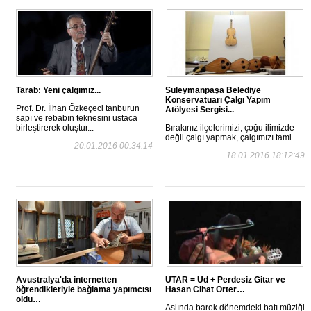
Tarab: Yeni çalgımız...
Süleymanpaşa Belediye
Konservatuarı Çalgı Yapım
Prof. Dr. İlhan Özkeçeci tanburun
Atölyesi Sergisi...
sapı ve rebabın teknesini ustaca
birleştirerek oluştur...
Bırakınız ilçelerimizi, çoğu ilimizde
değil çalgı yapmak, çalgımızı tami...
20.01.2016 00:34:14
18.01.2016 18:12:49
Avustralya'da internetten
UTAR = Ud + Perdesiz Gitar ve
öğrendikleriyle bağlama yapımcısı
Hasan Cihat Örter…
oldu…
Aslında barok dönemdeki batı müziği