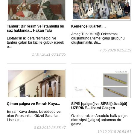
Tanbur: Bir resim ve İstanbullu bir
Kemençe Kuartet …
saz hakkında... Hakan Talu
Amaç Türk Müziği Orkestrası
Liotard’ın iki defa resmettiği ve
oluşumunda temel çalgı grubunu
tanbur çalan bir kız ile çubuk içerek
oluşturmaktır. Bu...
o...
7.06.2020 02:52:19
17.07.2021 00:12:05
Çimon çalgısı ve Emrah Kaya...
SİPSİ [çalgısı] ve SİPSİ [sözcüğü]
ÜZERİNE... İlhami Gökçen
Emrah Kaya doğup büyüdüğü yer
olan Giresun'da Güzel Sanatlar
Özel olarak bir Anadolu halk çalgısı
Lisesi m...
olan sipsi [çalgısı] anlamına da
gelme...
5.03.2019 23:38:47
10.12.2018 20:54:51