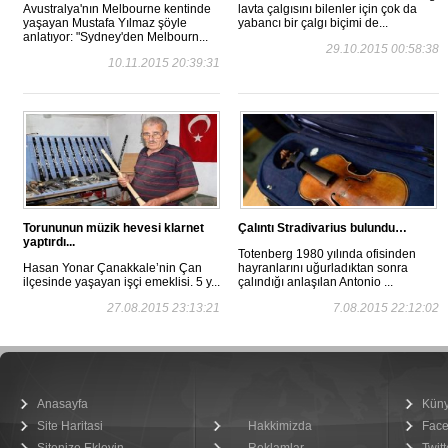
Avustralya'nın Melbourne kentinde
lavta çalgısını bilenler için çok da
yaşayan Mustafa Yılmaz şöyle
yabancı bir çalgı biçimi de...
anlatıyor: "Sydney'den Melbourn...
29.10.2015 00:58:38
10.11.2015 20:39:31
Torununun müzik hevesi klarnet
Çalıntı Stradivarius bulundu…
yaptırdı...
Totenberg 1980 yılında ofisinden
Hasan Yonar Çanakkale’nin Çan
hayranlarını uğurladıktan sonra
ilçesinde yaşayan işçi emeklisi. 5 y...
çalındığı anlaşılan Antonio ...
27.08.2015 23:13:21
7.08.2015 22:12:02
Anasayfa
Kün
Site Haritasi
Hakkimizda
Fac