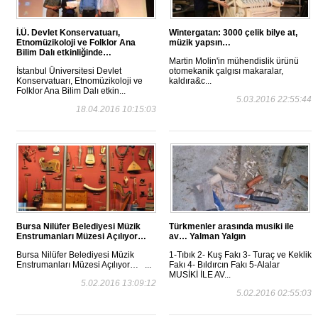
İ.Ü. Devlet Konservatuarı,
Wintergatan: 3000 çelik bilye at,
Etnomüzikoloji ve Folklor Ana
müzik yapsın…
Bilim Dalı etkinliğinde…
Martin Molin'in mühendislik ürünü
İstanbul Üniversitesi Devlet
otomekanik çalgısı makaralar,
Konservatuarı, Etnomüzikoloji ve
kaldıra&c...
Folklor Ana Bilim Dalı etkin...
5.03.2016 22:55:44
18.04.2016 10:15:03
Bursa Nilüfer Belediyesi Müzik
Türkmenler arasında musiki ile
Enstrumanları Müzesi Açılıyor…
av… Yalman Yalgın
Bursa Nilüfer Belediyesi Müzik
1-Tıbık 2- Kuş Fakı 3- Turaç ve Keklik
Enstrumanları Müzesi Açılıyor… ...
Fakı 4- Bıldırcın Fakı 5-Alalar
MUSİKİ İLE AV...
5.02.2016 13:09:12
5.02.2016 02:55:03