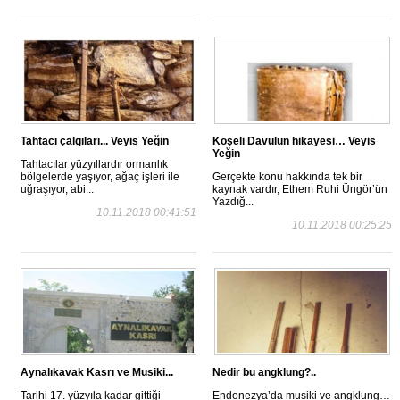
Tahtacı çalgıları... Veyis Yeğin
Köşeli Davulun hikayesi… Veyis
Yeğin
Tahtacılar yüzyıllardır ormanlık
bölgelerde yaşıyor, ağaç işleri ile
Gerçekte konu hakkında tek bir
uğraşıyor, abi...
kaynak vardır, Ethem Ruhi Üngör’ün
Yazdığ...
10.11.2018 00:41:51
10.11.2018 00:25:25
Aynalıkavak Kasrı ve Musiki...
Nedir bu angklung?..
Tarihi 17. yüzyıla kadar gittiği
Endonezya’da musiki ve angklung…