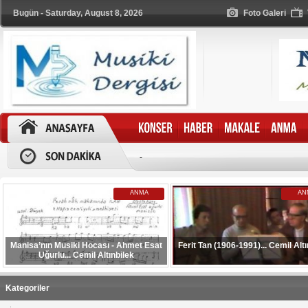
Bugün - Saturday, August 8, 2026
Foto Galeri
-
ANMA
AN
Manisa’nın Musiki Hocası - Ahmet Esat
Ferit Tan (1906-1991)... Cemil Altı
Uğurlu... Cemil Altınbilek
Kategoriler