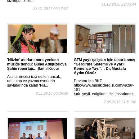
sizmişsiniz. Si...
31.12.2016 22:35:44
23.01.2017 00:12:57
'Nüzhe' asırlar sonra yeniden
GTM yaylı çalgıları için tasarlanmış
müziğe döndü: Günel Adıgüzelova
“Gerdirme Sistemli ve Ayarlı
Şahin röportajı… Şamil Kucur
Kemençe Yayı“… Dr. Mustafa
Aydın Öksüz
Asırlar öncesi icra edilen ancak,
unutulan ve yazma eserlerin
Devamı için BKZ.
sayfalarında kalan ‘Nü...
http://www.musikidergisi.com/yazar-
181-
8.11.2016 00:06:39
turk_yayli_calgilari_icin_tasarlanmi...
2.09.2016 11:51:06