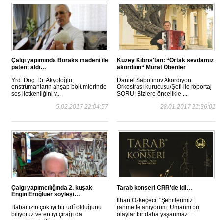
Çalgı yapımında Boraks madeni ile
Kuzey Kıbrıs'tan: “Ortak sevdamız
patent aldı…
akordion“ Murat Obenler
Yrd. Doç. Dr. Akyoloğlu,
Daniel Sabotinov Akordiyon
enstrümanların ahşap bölümlerinde
Orkestrası kurucusu/Şefi ile röportaj
ses iletkenliğini v...
SORU: Bizlere öncelikle ...
5.02.2017 22:04:57
28.01.2017 21:36:01
Çalgı yapımcılığında 2. kuşak
Tarab konseri CRR'de idi…
Engin Eroğluer söyleşi…
İlhan Özkeçeci: "Şehitlerimizi
Babanızın çok iyi bir udî olduğunu
rahmetle anıyorum. Umarım bu
biliyoruz ve en iyi çırağı da
olaylar bir daha yaşanmaz....