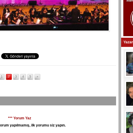
Yazar
1
2
3
4
5
»
*** Yorum Yaz
orum yapılmamış, ilk yorumu siz yapın.