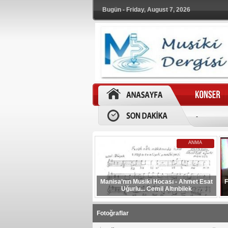
Bugün - Friday, August 7, 2026
-
ANMA
Manisa’nın Musiki Hocası - Ahmet Esat
F
Uğurlu... Cemil Altınbilek
Fotoğraflar