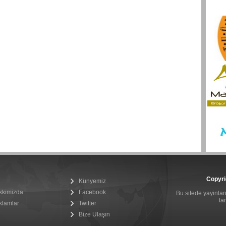
Copyri
Künyemiz
kkimizda
Facebook
Bu sitede yayinlana
ta
klamlar
Twitter
Bize Ulaşın