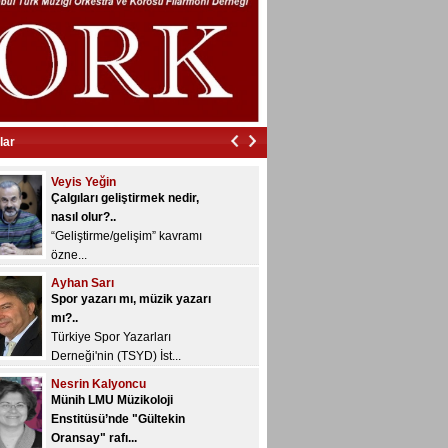
İzmir’in içinde vurdular
beni…...
Veyis Yeğin
Çalgıları geliştirmek nedir,
nasıl olur?..
“Geliştirme/gelişim” kavramı
lar
özne...
Ayhan Sarı
Spor yazarı mı, müzik yazarı
mı?..
Türkiye Spor Yazarları
Derneği'nin (TSYD) İst...
Nesrin Kalyoncu
Münih LMU Müzikoloji
Enstitüsü’nde "Gültekin
Oransay" rafı...
Dönem sonu sınavları devam
ediyor ve bugü...
Konuk Yazar
Yazılarınızı bekliyoruz...
Musiki Dergisi
Müzik ile ilgili, kısa veya uzun,