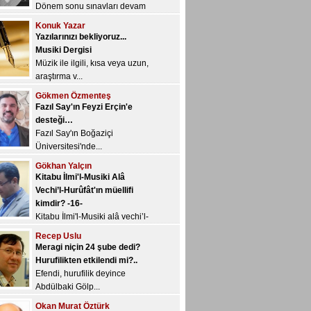
araştırma v...
Gökmen Özmenteş
Fazıl Say'ın Feyzi Erçin'e
desteği…
Fazıl Say'ın Boğaziçi
Üniversitesi'nde...
Gökhan Yalçın
Kitabu İlmi'l-Musiki Alâ
Vechi’l-Hurûfât'ın müellifi
kimdir? -16-
Kitabu İlmi'l-Musiki alâ vechi’l-
Hur&u...
Recep Uslu
Meragi niçin 24 şube dedi?
Hurufilikten etkilendi mi?..
Efendi, hurufilik deyince
Abdülbaki Gölp...
Okan Murat Öztürk
Yeni YÖK’ün ve değerli
başkanı Sn. Saraç’ın övgüye
değer kararı: Müzik
öğretmenliği açısından yapıcı
bir değerlendirme…
İlhami Gökçen