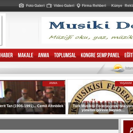
Foto Galeri
Video Galeri
Firma Rehberi
Künye
Rekl
İsta
ANMA
YAŞANIM
erit Tan (1906-1991)... Cemil Altınbilek
Türk Musikisi Federasyonu’nda yen
yönetim göreve başladı…