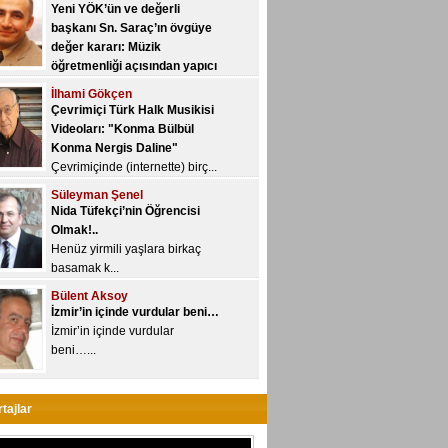
Yeni YÖK, üniversitelere yetki
Çevrimiçi Türk Halk Musikisi
devri kon...
Videoları: "Konma Bülbül
Konma Nergis Daline"
Çevrimiçinde (internette) birç...
Süleyman Şenel
Nida Tüfekçi’nin Öğrencisi
Olmak!..
Henüz yirmili yaşlara birkaç
basamak k...
Bülent Aksoy
İzmir’in içinde vurdular beni…
İzmir’in içinde vurdular
beni…...
Veyis Yeğin
Çalgıları geliştirmek nedir,
nasıl olur?..
“Geliştirme/gelişim” kavramı
özne...
Ayhan Sarı
tajlar
Spor yazarı mı, müzik yazarı
mı?..