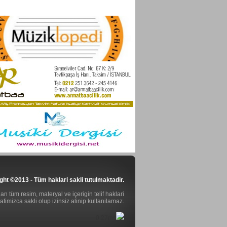
ght ©2013 - Tüm haklari sakli tutulmaktadir.
n tüm resim, materyal ve içerigin telif haklari
rafimizca sakli olup izinsiz alinip kullanilamaz.
0.27ms