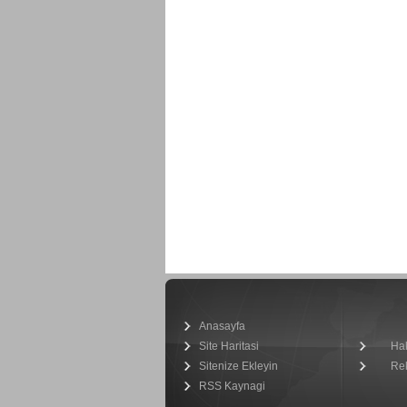
Anasayfa
Site Haritasi
Ha
Sitenize Ekleyin
Re
RSS Kaynagi