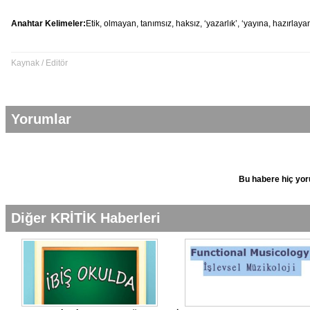
Anahtar Kelimeler:
Etik,
olmayan,
tanımsız,
haksız,
‘yazarlık’,
‘yayına,
hazırlaya
Kaynak / Editör
Yorumlar
Bu habere hiç yor
Diğer KRİTİK Haberleri