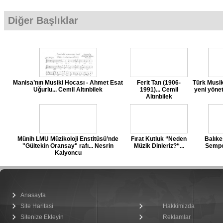
Diğer Başlıklar
Manisa’nın Musiki Hocası - Ahmet Esat
Ferit Tan (1906-
Türk Musi
Uğurlu... Cemil Altınbilek
1991)... Cemil
yeni yöne
Altınbilek
Münih LMU Müzikoloji Enstitüsü’nde
Fırat Kutluk “Neden
Balıke
"Gültekin Oransay" rafı... Nesrin
Müzik Dinleriz?“...
Sempo
Kalyoncu
Anasayfa
Site Haritasi
Hakkimizda
Sitenize Ekleyin
Reklamlar