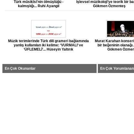
Türk mûsikîsi'nin ölmüşlüğü -
İşlevsel müzikoloji’ye teorik bir b
kalmışlığı... Ruhi Ayangil
Gökmen Özmenteş
Müzik terimlerinde Türk dili grameri bağlamında
Murat Karahan konseri 
yanlış kullanılan iki kelime: ‘VURMALI’ ve
bir beğeninin olanağı
‘ÜFLEMELİ’... Hüseyin Yaltırık
Gökmen Özmen
En Çok Okunanlar
En Çok Yorumlanan