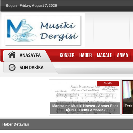
Bugün - Friday, August 7, 2026
-
ANMA
Manisa’nın Musiki Hocası - Ahmet Esat
Ferit
Uğurlu... Cemil Altınbilek
Haber Detayları