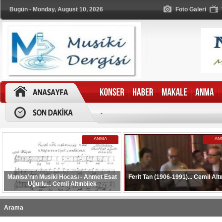
Bugün - Monday, August 10, 2026
Foto Galeri
-
ANMA
AN
Manisa’nın Musiki Hocası - Ahmet Esat
Ferit Tan (1906-1991)... Cemil Altı
Uğurlu... Cemil Altınbilek
Arama