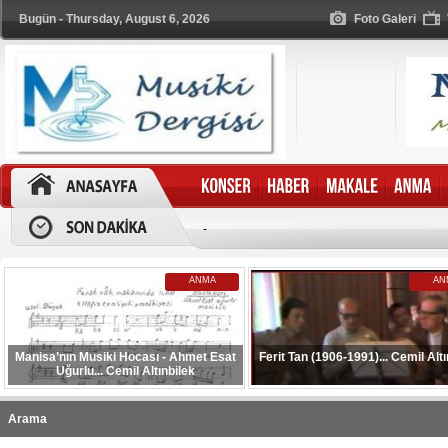
Bugün - Thursday, August 6, 2026
Foto Galeri
-
ANMA
AN
Manisa’nın Musiki Hocası - Ahmet Esat
Ferit Tan (1906-1991)... Cemil Altı
Uğurlu... Cemil Altınbilek
Arama