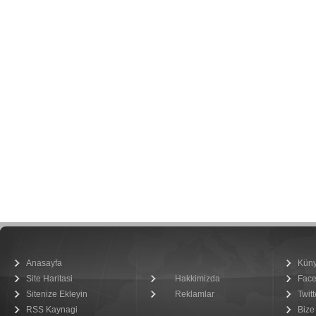
Anasayfa
Kün
Site Haritasi
Hakkimizda
Fac
Sitenize Ekleyin
Reklamlar
Twitt
RSS Kaynagi
Bize