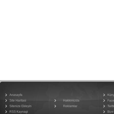
Anasayfa
Kün
Site Haritasi
Hakkimizda
Fac
Sitenize Ekleyin
Reklamlar
Twitt
RSS Kaynagi
Bize