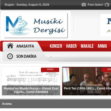
Bugün - Sunday, August 9, 2026
Foto Galeri
-
ANMA
AN
Manisa’nın Musiki Hocası - Ahmet Esat
Ferit Tan (1906-1991)... Cemil Altı
Uğurlu... Cemil Altınbilek
Arama