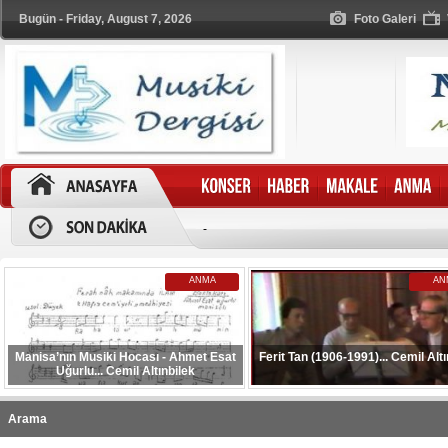
Bugün - Friday, August 7, 2026
Foto Galeri
-
ANMA
AN
Manisa’nın Musiki Hocası - Ahmet Esat
Ferit Tan (1906-1991)... Cemil Altı
Uğurlu... Cemil Altınbilek
Arama