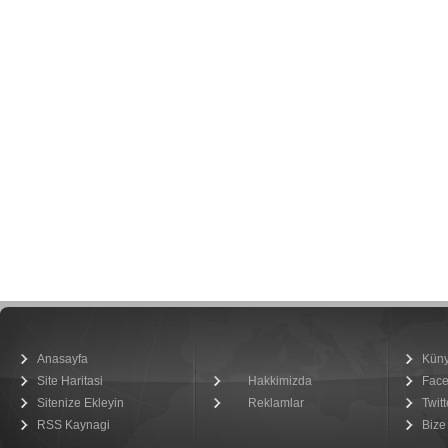
Anasayfa
Kün
Site Haritasi
Hakkimizda
Fac
Sitenize Ekleyin
Reklamlar
Twitt
RSS Kaynagi
Bize