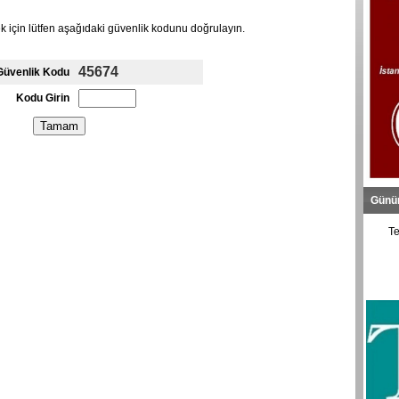
için lütfen aşağıdaki güvenlik kodunu doğrulayın.
45674
Güvenlik Kodu
Kodu Girin
Günü
Te