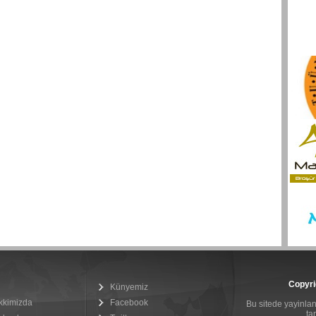
Copyri
Künyemiz
kkimizda
Facebook
Bu sitede yayinlana
ta