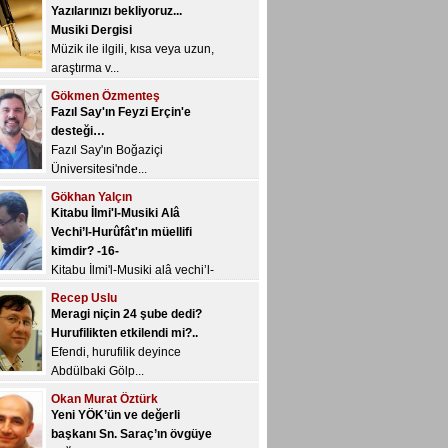
Yazılarınızı bekliyoruz...
Musiki Dergisi
Müzik ile ilgili, kısa veya uzun,
araştırma v...
Gökmen Özmenteş
Fazıl Say'ın Feyzi Erçin'e
desteği…
Fazıl Say'ın Boğaziçi
Üniversitesi'nde...
Gökhan Yalçın
Kitabu İlmi'l-Musiki Alâ
Vechi’l-Hurûfât'ın müellifi
kimdir? -16-
Kitabu İlmi'l-Musiki alâ vechi’l-
Hur&u...
Recep Uslu
Meragi niçin 24 şube dedi?
Hurufilikten etkilendi mi?..
Efendi, hurufilik deyince
Abdülbaki Gölp...
Okan Murat Öztürk
Yeni YÖK’ün ve değerli
başkanı Sn. Saraç’ın övgüye
değer kararı: Müzik