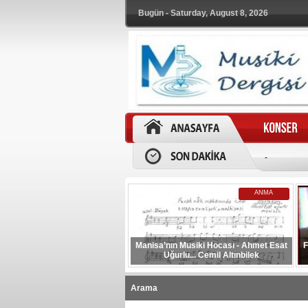
Bugün - Saturday, August 8, 2026
-
ANMA
Manisa’nın Musiki Hocası - Ahmet Esat
F
Uğurlu... Cemil Altınbilek
Arama