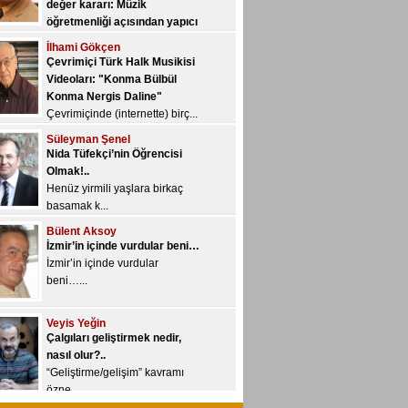
öğretmenliği açısından yapıcı
bir değerlendirme…
İlhami Gökçen
Yeni YÖK, üniversitelere yetki
Çevrimiçi Türk Halk Musikisi
devri kon...
Videoları: "Konma Bülbül
Konma Nergis Daline"
Çevrimiçinde (internette) birç...
Süleyman Şenel
Nida Tüfekçi’nin Öğrencisi
Olmak!..
Henüz yirmili yaşlara birkaç
basamak k...
Bülent Aksoy
İzmir’in içinde vurdular beni…
İzmir’in içinde vurdular
beni…...
Veyis Yeğin
Çalgıları geliştirmek nedir,
nasıl olur?..
“Geliştirme/gelişim” kavramı
özne...
Ayhan Sarı