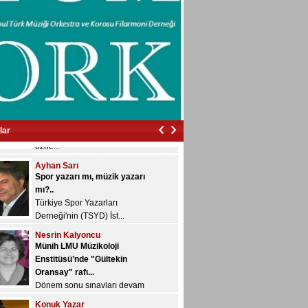
basamak k...
Bülent Aksoy
İzmir’in içinde vurdular beni…
İzmir’in içinde vurdular
beni…...
Veyis Yeğin
Çalgıları geliştirmek nedir,
nasıl olur?..
“Geliştirme/gelişim” kavramı
lar
özne...
Ayhan Sarı
Spor yazarı mı, müzik yazarı
mı?..
Türkiye Spor Yazarları
Derneği'nin (TSYD) İst...
Nesrin Kalyoncu
Münih LMU Müzikoloji
Enstitüsü’nde "Gültekin
Oransay" rafı...
Dönem sonu sınavları devam
ediyor ve bugü...
Konuk Yazar