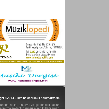
ght ©2013 - Tüm haklari sakli tutulmaktadir.
n tüm resim, materyal ve içerigin telif haklari
rafimizca sakli olup izinsiz alinip kullanilamaz.