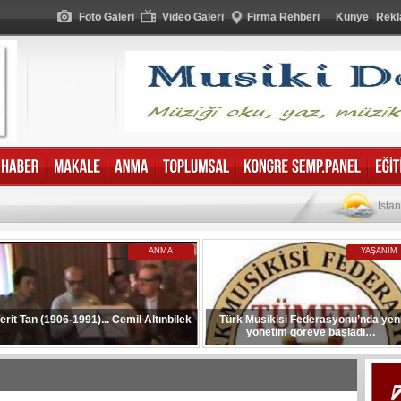
Foto Galeri
Video Galeri
Firma Rehberi
Künye
Rekl
İsta
ANMA
YAŞANIM
erit Tan (1906-1991)... Cemil Altınbilek
Türk Musikisi Federasyonu’nda yen
yönetim göreve başladı…