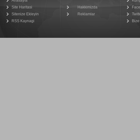
Anasayfa
Kün
Site Haritasi
Hakkimizda
Fac
Sitenize Ekleyin
Reklamlar
Twitt
RSS Kaynagi
Bize