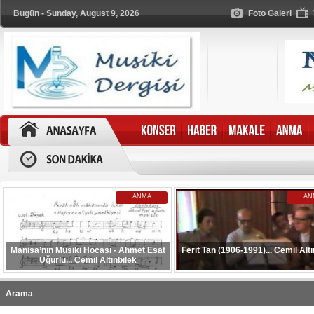
Bugün - Sunday, August 9, 2026
Foto Galeri
-
ANMA
AN
Manisa’nın Musiki Hocası - Ahmet Esat
Ferit Tan (1906-1991)... Cemil Altı
Uğurlu... Cemil Altınbilek
Arama