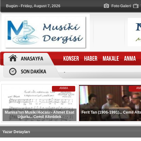
Bugün - Friday, August 7, 2026
Foto Galeri
-
ANMA
AN
Manisa’nın Musiki Hocası - Ahmet Esat
Ferit Tan (1906-1991)... Cemil Altı
Uğurlu... Cemil Altınbilek
Yazar Detayları