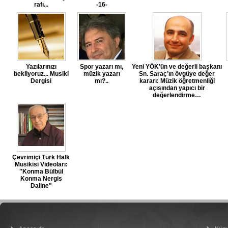
rafı...
-16-
Yazılarınızı
Spor yazarı mı,
Yeni YÖK’ün ve değerli başkanı
bekliyoruz... Musiki
müzik yazarı
Sn. Saraç’ın övgüye değer
Dergisi
mı?..
kararı: Müzik öğretmenliği
açısından yapıcı bir
değerlendirme…
Çevrimiçi Türk Halk
Musikisi Videoları:
"Konma Bülbül
Konma Nergis
Daline"