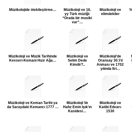
Müzikolojide ötekileştirme…
Müzikoloji ve 16.
Müzikoloji ve
Y
yy Türk müziği:
elimdekiler
“Orada bir musiki
var”…
Müzikoloji ve Müzik Tarihinde
Müzikoloji ve
Müzikoloji'de
Kevseri-Kemani Hızır Ağa…
Selim Dede
Oransay 30.Yıl
Kimdir?..
Anması ve 1702
yılında Itri…
Müzikoloji ve Keman Tarihi ya
Müzikoloji Ve
Müzikoloji ve
da Saraydaki Kemancı 1777 …
Hafız Emin Işık’ın
Katibi Edvarı-
Kasidesi…
1530