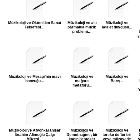
Müzikoloji ve Ökten’den Sanat
Müzikoloji ve altı
Müzikoloji ve
Felsefesi…
parmakla mucib
adalet duygusu...
problemi…
y
Müzikoloji ve Meragi’nin mavi
Müzikoloji ve
Müzikoloji ve
boncuğu…
mağara
Barış...
metaforu...
Müzikoloji ve Afyonkarahisar
Müzikoloji ve
Müzikoloji ve
İbrahim Alimoğlu Çalgı
Demetnağme; bir
tereke defterleri
Müzesi…
kadın bestekar
veya müzayede
v