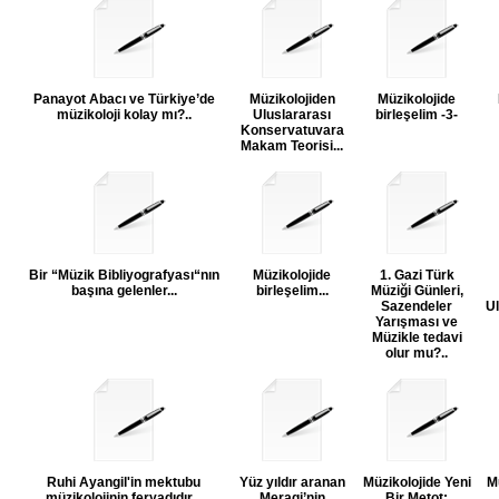
Panayot Abacı ve Türkiye’de
Müzikolojiden
Müzikolojide
müzikoloji kolay mı?..
Uluslararası
birleşelim -3-
Konservatuvara
Makam Teorisi...
Bir “Müzik Bibliyografyası“nın
Müzikolojide
1. Gazi Türk
başına gelenler...
birleşelim...
Müziği Günleri,
Sazendeler
Ul
Yarışması ve
Müzikle tedavi
olur mu?..
Ruhi Ayangil'in mektubu
Yüz yıldır aranan
Müzikolojide Yeni
Mü
müzikolojinin feryadıdır...
Meragi’nin
Bir Metot: