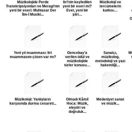
Müzikolojide Perde
Itri’nin keşfedilen
Müzikoloji ve
Transkripsiyonları ve Meragi’nin
yeni bir eseri mi?
tercümelerin
yeni bir eseri: Muhtasar Der
Evet, yeni bir
katkısı…
İlm-İ Musiki...
şiiri…
O
Yeni yıl muamması: Itri
Gencebay’a
Sanatçı,
Mü
muammasını çözen var mı?
verilen ödül ve
müzikolog,
müzikolojide
metodoloji ve yazı
türler konusu…
hakemliği…
Müzikoloji: Yanlışların
Olmadı Kâmil
Medeniyet sanat
karşısında durma cesareti...
Hoca: Müzik,
ve müzik...
eleştiri ve
doğruluk...