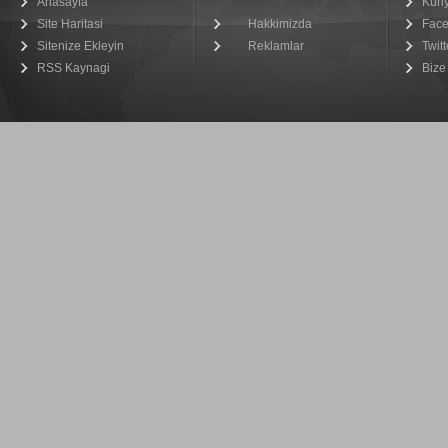
Anasayfa
Kün
Site Haritasi
Hakkimizda
Fac
Sitenize Ekleyin
Reklamlar
Twitt
RSS Kaynagi
Bize