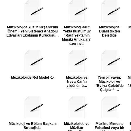
Müzikolojide Yusuf Kırşehri’nin
Müzikolog Rauf
Müzikolojide
M
Önemi: Yeni Sistemci Anadolu
Yekta küstü mü?
Dualistlikten
Edvarları Ekolünün Kurucusu…
"Rauf Yekta’nın
Deistliğe
Musiki Antikaları"
üzerine...
Müzikolojide Rol Model -1-
Müzikoloji ve
Yeni bir yayın:
M
Neva Kâr’ın
Müzikoloji ve
yıldönümü…
“Evliya Çelebi’de
4
Çalgılar“ …
Müzikoloji ve Bölüm Başkanı
Müzikolojide ve
Müzikte Mimesis
Stratejisi...
Müzikte
Felsefesi veya bir