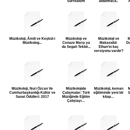
Sürrealizm
aldatmaca..
A
Müzikoloji, Âmili ve Keşkül-i
Müzıkolojı ve
Müzikoloji ve
M
Müzikolog...
Cenaze Marşı ya
Makasıdül-
Du
da Segah Tekbir...
Elhan’ın kaç
versiyonu vardır?
Müzikoloji, Nuri Özcan Ve
Müzikolojide
Müzikoloji, keman
M
Cumhurbaşkanlığı Kültür ve
Çalışmalar: Türk
eğitiminde yeni bir
b
Sanat Ödülleri: 2017
Müziğinde Eğitim
kitap…
Çalıştayı…