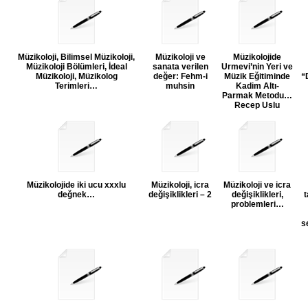
Müzikoloji, Bilimsel Müzikoloji,
Müzikoloji ve
Müzikolojide
Müzikoloji Bölümleri, İdeal
sanata verilen
Urmevi’nin Yeri ve
Müzikoloji, Müzikolog
değer: Fehm-i
Müzik Eğitiminde
“
Terimleri…
muhsin
Kadim Altı-
Parmak Metodu…
Recep Uslu
Müzikolojide iki ucu xxxlu
Müzikoloji, icra
Müzikoloji ve icra
değnek…
değişiklikleri – 2
değişiklikleri,
t
problemleri…
s