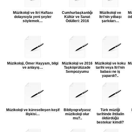
Müzikoloji ve Itri Haftası
Cumhurbaşkanlığı
Müzikoloji ve
Mü
dolayısıyla yeni şeyler
Kültür ve Sanat
Itri’nin yılbaşı
öd
söylemek…
Ödülleri: 2016
şarkıları…
Müzikoloji, Ömer Hayyam, bilgi
Müzikoloji ve 2016
Müzikoloji ve koku
Mü
ve anlayış…
Taşköprülüzade
tarihi veya Itri’nin
Sempozyumu
babası ne iş
yapardı?..
Müzikoloji ve küreselleşen keşif
Bibliyografyasız
Türk müziği
ilişkisi…
müzikoloji olur
tarihinde ihtilalin
mu?..
öldürdüğü
bestekar kimdi?