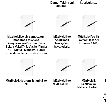
Demet Tekin yeni
katalogları…
albümü…
Müzikolojide bir sempozyum
Müzikoloji ve
Müzikoloji’de bir
macerası: Mevlana
Abdülkadir
kaynak: Keşfü’l-
Araştırmaları Enstitüsü’nün
Meragi’nin
Hümum 1341
Selam Vakti 745. Vuslat Yılında
hayaletleri...
A.A. Konuk, Mesnevi, Fusus
arasında intihal ve sadeleştirme
Müzikoloji, deprem, İstanbul ve
Müzikoloji ve
Müzikoloji,
Itri
zevk-i selim…
Lazkiye ve
Mehmet Ladiki…
z
ve
'