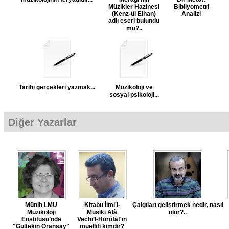
Müzikler Hazinesi
Bibliyometri
(Kenz-ül Elhan)
Analizi
adlı eseri bulundu
mu?..
Tarihi gerçekleri yazmak...
Müzikoloji ve
sosyal psikoloji...
Diğer Yazarlar
Münih LMU
Kitabu İlmi'l-
Çalgıları geliştirmek nedir, nasıl
Müzikoloji
Musiki Alâ
olur?..
Enstitüsü’nde
Vechi’l-Hurûfât'ın
"Gültekin Oransay"
müellifi kimdir?