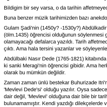
Bildigim bir sey varsa, o da tarihin affetmeyec
Buna benzer müzik tarihimizden bazı anekdotl
Gulam Şadi'nin (1450y? -1530y?) Abdülkadir
(ölm.1435) öğrencisi olduğunun söylenmesi g
olamayacağı defalarca yazıldı. Tarih affetmed
çıktı. Ama hala tersini yazanlar ve söyleyenle
Abdülbaki Nasır Dede (1765-1821) kitabında ö
ki sanki Meragi'nin öğrencisi gibidir. Ama herke
olarak bu mümkün değildir.
Zaman zaman ünlü bestekar Buhurizade Itri'
'Mevlevi Dede'si' olduğu yazılır. Oysa sadec
dair değil, 'Mevlevi' olduğuna dair bile bir tar
bulunamamıştır. Kendi yazdığı dilekçelerde v