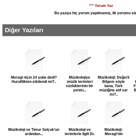
*** Yorum Yaz
Bu yazıya hiç yorum yapılmamış, ilk yorumu siz
Diğer Yazıları
Meragi niçin 24 şube dedi?
Müzikolojiye
Müzikoloji: Değerli
Hurufilikten etkilendi mi?..
müzik terimleri
Bilgem söyle
sözlüklerinin bir
bana, Türk
F
yenisi...
müziğine atıf var
B
mı?..
Müzikoloji ve Timur Selçuk’un
Müzikoloji ve
Müzikoloji:
ardından...
terimlerle ilgili Dr.
Meragi’nin