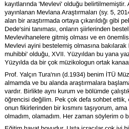
kayıtlarında 'Mevlevi' olduğu belirtilmemiştir
yayınlanan Mevlana Araştırmaları (sy. 5, 201
alan bir araştırmada ortaya çıkarıldığı gibi p
Dede'sini tanıması, onların şiirlerinden beste
Mevlevihanelere gitmiş olması ve en önemlisi
Mevlevi ayini bestelemiş olmasına bakılarak It
muhibbi' olduğu, XVII. Yüzyıldan bu yana yazı
Yüzyılda da bir çok müzikologun ortak kanaat
Prof. Yalçın Tura'nın (d.1934) benim İTÜ Müz
almamda ve bu alanda araştırmalara başlama
vardır. Birlikte aynı kurum ve bölümde çalış
öğrencisi değilim. Pek çok defa sohbet ettik
onun fikirlerinden bir kısmını taşıyorum, ama
olmadım, olamadım. Her zaman söylerim o b
Eğitim hayat boyudur. Usta icracılar çok iyi bil