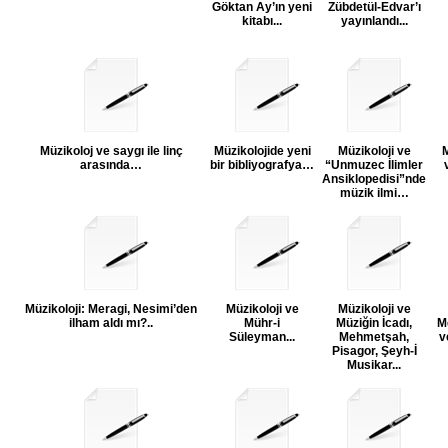
Göktan Ay’ın yeni
Zübdetül-Edvar’ı
kitabı...
yayınlandı...
Müzikoloj ve saygı ile linç
Müzikolojide yeni
Müzikoloji ve
M
arasında…
bir bibliyografya…
“Unmuzec İlimler
Ansiklopedisi”nde
müzik ilmi…
Müzikoloji: Meragi, Nesimi’den
Müzikoloji ve
Müzikoloji ve
ilham aldı mı?..
Mühr-i
Müziğin İcadı,
M
Süleyman...
Mehmetşah,
v
Pisagor, Şeyh-İ
Musikar...