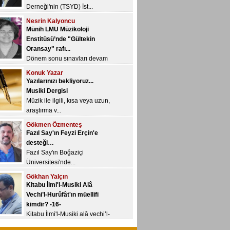
Derneği'nin (TSYD) İst...
Nesrin Kalyoncu
Münih LMU Müzikoloji
Enstitüsü’nde "Gültekin
Oransay" rafı...
Dönem sonu sınavları devam
ediyor ve bugü...
Konuk Yazar
Yazılarınızı bekliyoruz...
Musiki Dergisi
Müzik ile ilgili, kısa veya uzun,
araştırma v...
Gökmen Özmenteş
Fazıl Say'ın Feyzi Erçin'e
desteği…
Fazıl Say'ın Boğaziçi
Üniversitesi'nde...
Gökhan Yalçın
Kitabu İlmi'l-Musiki Alâ
Vechi’l-Hurûfât'ın müellifi
kimdir? -16-
Kitabu İlmi'l-Musiki alâ vechi’l-
Hur&u...
Recep Uslu