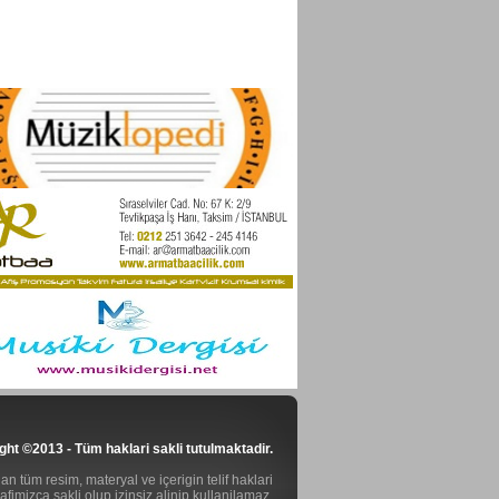
ght ©2013 - Tüm haklari sakli tutulmaktadir.
n tüm resim, materyal ve içerigin telif haklari
rafimizca sakli olup izinsiz alinip kullanilamaz.