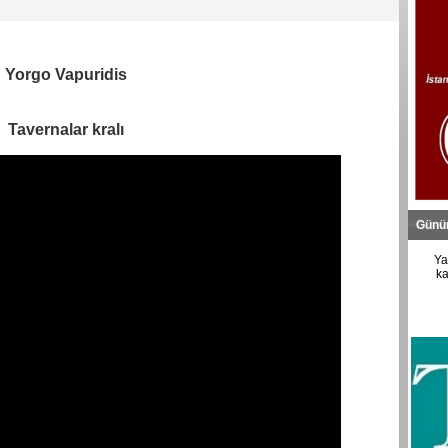
Yorgo Vapuridis
Tavernalar kralı
Günü
Ya
ka