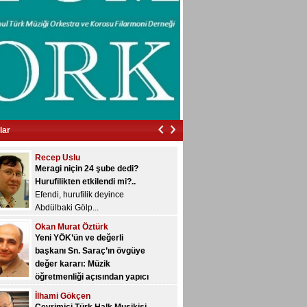
araştırma v...
Gökmen Özmenteş
Fazıl Say'ın Feyzi Erçin'e
desteği…
Fazıl Say'ın Boğaziçi
Üniversitesi'nde...
Gökhan Yalçın
Kitabu İlmi'l-Musiki Alâ
Vechi’l-Hurûfât'ın müellifi
kimdir? -16-
lar
Kitabu İlmi'l-Musiki alâ vechi’l-
Hur&u...
Recep Uslu
Meragi niçin 24 şube dedi?
Hurufilikten etkilendi mi?..
Efendi, hurufilik deyince
Abdülbaki Gölp...
Okan Murat Öztürk
Yeni YÖK’ün ve değerli
başkanı Sn. Saraç’ın övgüye
değer kararı: Müzik
öğretmenliği açısından yapıcı
bir değerlendirme…
İlhami Gökçen
Yeni YÖK, üniversitelere yetki