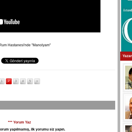
ı Rum Hastanesi'nde "Manolyam"
Yazar
1
2
3
4
5
»
*** Yorum Yaz
orum yapılmamış, ilk yorumu siz yapın.