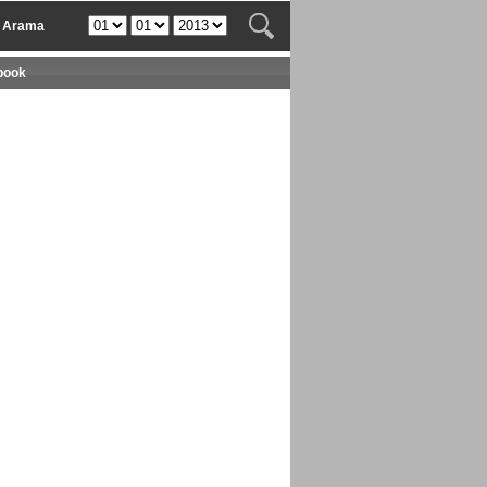
v Arama
book