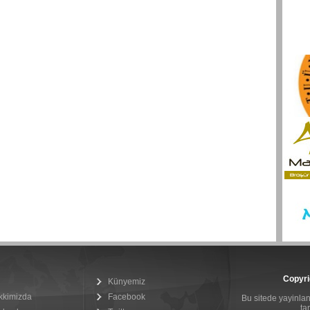
Copyri
Künyemiz
kkimizda
Facebook
Bu sitede yayinlana
ta