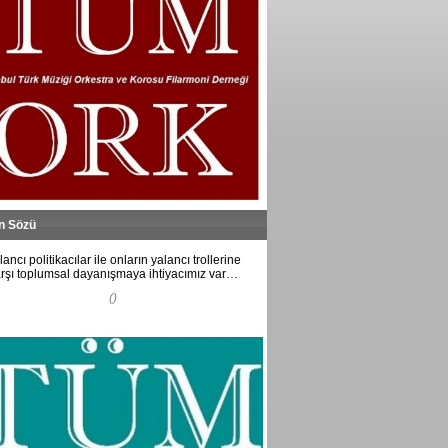
İzmir’in içinde vurdular
beni…...
Veyis Yeğin
Çalgıları geliştirmek nedir,
nasıl olur?..
“Geliştirme/gelişim” kavramı
özne...
Ayhan Sarı
Spor yazarı mı, müzik yazarı
mı?..
n Sözü
Türkiye Spor Yazarları
Derneği'nin (TSYD) İst...
lancı politikacılar ile onların yalancı trollerine
rşı toplumsal dayanışmaya ihtiyacımız var…
Nesrin Kalyoncu
Münih LMU Müzikoloji
()
Enstitüsü’nde "Gültekin
Oransay" rafı...
Dönem sonu sınavları devam
ediyor ve bugü...
Konuk Yazar
Yazılarınızı bekliyoruz...
Musiki Dergisi
Müzik ile ilgili, kısa veya uzun,