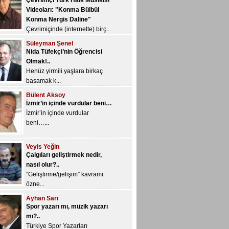
Çevrimiçi Türk Halk Musikisi
devri kon...
Videoları: "Konma Bülbül
Konma Nergis Daline"
Çevrimiçinde (internette) birç...
Süleyman Şenel
Nida Tüfekçi’nin Öğrencisi
Olmak!..
Henüz yirmili yaşlara birkaç
basamak k...
Bülent Aksoy
İzmir’in içinde vurdular beni…
İzmir’in içinde vurdular
beni…...
Veyis Yeğin
Çalgıları geliştirmek nedir,
nasıl olur?..
“Geliştirme/gelişim” kavramı
özne...
Ayhan Sarı
Spor yazarı mı, müzik yazarı
mı?..
Türkiye Spor Yazarları