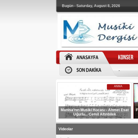
Bugün - Saturday, August 8, 2026
-
ANMA
Manisa’nın Musiki Hocası - Ahmet Esat
F
Uğurlu... Cemil Altınbilek
Videolar