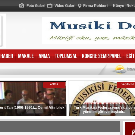
Foto Galeri
Video Galeri
Firma Rehberi
Künye
Rekl
İsta
ANMA
YAŞANIM
erit Tan (1906-1991)... Cemil Altınbilek
Türk Musikisi Federasyonu’nda yen
yönetim göreve başladı…