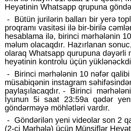
Heyətinin Whatsapp qrupuna göndərm
- Bütün jurilərin balları bir yerə t
proqramı vasitəsi ilə bir-birilə cəml
hesablama ilə, birinci mərhələnin 10 
məlum olacaqdır. Hazırlanan sonuc,
olaraq Whatsapp qurupuna dəyərli m
heyətinin kontrolu üçün yüklənəckdi
- Birinci mərhələnin 10 nəfər qalibi
müsabiqənin instagram səhifəsind
paylaşılacaqdır. - Birinci mərhələni
İyunun 5i saat 23:59a qədər yeni
göndərməyə möhlətləri vardır.
- Göndərilən yeni videolar son 2 qa
(2-ci Mərhələ) üçün Münsiflər Heyə