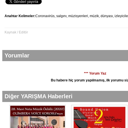
Anahtar Kelimeler:
Coronavirüs,
salgını,
müzisyenleri,
müzik,
dünyası,
izleyicile
Kaynak / Editör
Yorumlar
*** Yorum Yaz
Bu habere hiç yorum yapılmamış, ilk yorumu siz
Diğer YARIŞMA Haberleri