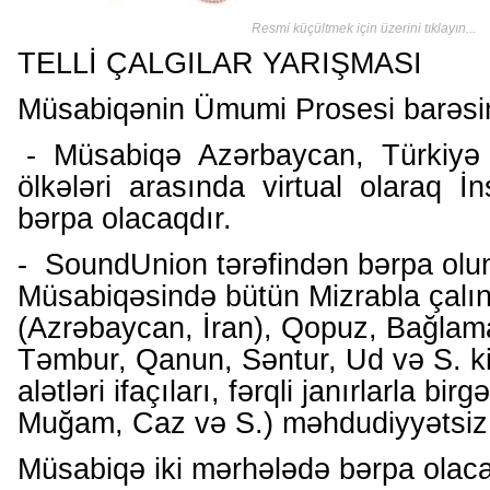
Resmi küçültmek için üzerini tıklayın...
TELLİ ÇALGILAR YARIŞMASI
Müsabiqənin Ümumi Prosesi barəs
- Müsabiqə Azərbaycan, Türkiyə
ölkələri arasında virtual olaraq 
bərpa olacaqdır.
- SoundUnion tərəfindən bərpa olun
Müsabiqəsində bütün Mizrabla çalı
(Azrəbaycan, İran), Qopuz, Bağlama
Təmbur, Qanun, Səntur, Ud və S. k
alətləri ifaçıları, fərqli janırlarla birg
Muğam, Caz və S.) məhdudiyyətsiz qa
Müsabiqə iki mərhələdə bərpa olaca