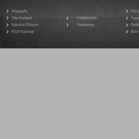
Anasayfa
Kün
Site Haritasi
Hakkimizda
Fac
Sitenize Ekleyin
Reklamlar
Twitt
RSS Kaynagi
Bize