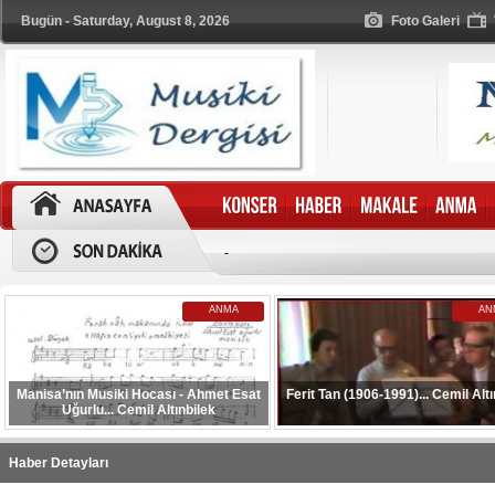
Bugün - Saturday, August 8, 2026
Foto Galeri
-
ANMA
AN
Manisa’nın Musiki Hocası - Ahmet Esat
Ferit Tan (1906-1991)... Cemil Altı
Uğurlu... Cemil Altınbilek
Haber Detayları