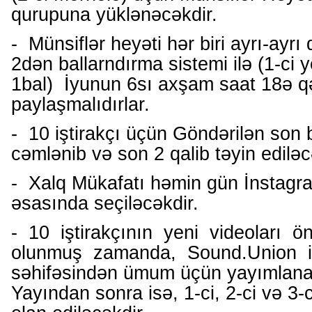
qurupuna yüklənəcəkdir.
- Münsiflər heyəti hər biri ayrı-ayrı q
2dən ballarndırma sistemi ilə (1-ci y
1bal) İyunun 6sı axşam saat 18ə q
paylaşmalıdırlar.
- 10 iştirakçı üçün Göndərilən son bal
cəmlənib və son 2 qalib təyin ediləc
- Xalq Mükafatı həmin gün İnstagra
əsasında seçiləcəkdir.
- 10 iştirakçının yeni videoları 
olunmuş zamanda, Sound.Union i
səhifəsindən ümum üçün yayımlana
Yayından sonra isə, 1-ci, 2-ci və 3-