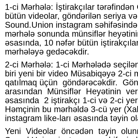
1-ci Mərhələ: İştirakçılar tərəfindən
bütün videolar, göndərilən seriya v
Sound.Union instagram səhifəsində
mərhələ sonunda münsiflər heyətinin
əsasında, 10 nəfər bütün iştirakçıla
mərhələyə gedəcəkdir.
2-ci Mərhələ: 1-ci Mərhələdə seçilə
biri yeni bir video Müsabiqəyə 2-ci
qatılmaq üçün göndərəcəkdir. Gön
arasından Münsiflər Heyətinin veri
əsasında 2 iştirakçı 1-ci və 2-ci yer
Həmçinin bu mərhəldə 3-cü yer (Xa
instagram like-ları əsasında təyin o
Yeni Videolar öncədən təyin ol