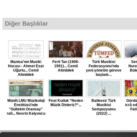
Diğer Başlıklar
Manisa’nın Musiki
Ferit Tan (1906-
Türk Musikisi
Se
Hocası - Ahmet Esat
1991)... Cemil
Federasyonu’nda
Nuret
Uğurlu... Cemil
Altınbilek
yeni yönetim göreve
Bül
Altınbilek
başladı…
Münih LMU Müzikoloji
Fırat Kutluk “Neden
Balıkesir Türk
Görd
Enstitüsü’nde
Müzik Dinleriz?“...
Musikisi
icrâ ed
"Gültekin Oransay"
Sempozyumu
Fat
rafı... Nesrin Kalyoncu
(2022) ...