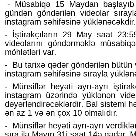
- Müsabiqə 15 Maydan başlayı
gündən göndərilən videolar sıray
instagram səhifəsinə yüklənəcəkdir.
- İştirakçıların 29 May saat 23:
videolarını göndərməklə müsabiqə
möhlətləri var.
- Bu tarixə qədər göndərilən bütün 
instagram səhifəsinə sırayla yüklən
- Münsiflər heyəti ayrı-ayrı iştirak
instagram üzərində yüklənən vide
dəyərləndirəcəklərdir. Bal sistemi hə
ən az 1 və ən çox 10 olmalıdır.
- Münsiflər heyəti ayrı-ayrı verdiklər
sıra ilə Mayın 31i saat 14ə qədər, 