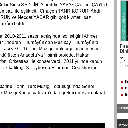
 Bekir Sıdkı SEZGİN, Alaeddin YAVAŞÇA, İnci ÇAYIRLI
nun sazı ile eşlik etti. Cinuçen TANRIKORUR, Abdi
UN ve Necdet YAŞAR gibi çok kıymetli saz
 imkânı buldu.
2010-2011 sezon açılışında, solistliğini Ahmet
 “Enderûn-i Hümâyûn'dan Musikay-i Hümâyûn”a
Fır
estrası ve CRR Türk Müziği Topluluğu'ndan oluşan
Dinl
Endülüsten Anadolu’ya “ isimli projede, Hakan
Ayhan
oni Orkestrası ile konser verdi. 2011 yılında kanun
bağlı
dinle
larak katıldığı Saraybosna Filarmoni Orkestrasını
...
F
Di
stanbul Tarihi Türk Müziği Topluluğu’nda Genel
H
ü
k Müziği Konservatuvarı’nda öğretim görevlisi olarak
E
F
s
il
Tarih
Arşi