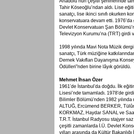
Anadolu’nun çeşitli şehirlerinde t
Tahir Köseoğlu’ndan aldı. Lise eğit
sanatçı, lise ikinci sınıfı okurken
konservatuara devam etti. 1976’da g
Devlet Konservatuarı Şan Bölümü’n
Televizyon Kurumu’na (TRT) girdi v
1998 yılında Mavi Nota Müzik dergi
sanatçı, Türk müziğine katkılarında
Dernek Vakıfları Dayanışma Konseyi)
Ödülleri”nden birine lâyık görüldü.
Mehmet İhsan Özer
1961'de İstanbul'da doğdu. İlk eğitim
Lisesi’nde tamamladı. 1978'de girdi
Bilimler Bölümü'nden 1982 yılında
ALTUĞ, Ercümend BERKER, Tülûn
KORKMAZ, Haydar SANAL ve Saadet G
T.R.T. İstanbul Radyosu stajyer saz
çeşitli zamanlarda İ.Ü. Devlet Kon
yılları arasında da Kültür Bakanlığ