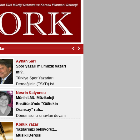
İzmir’in içinde vurdular beni…
İzmir’in içinde vurdular
beni…...
Veyis Yeğin
Çalgıları geliştirmek nedir,
nasıl olur?..
“Geliştirme/gelişim” kavramı
lar
özne...
Ayhan Sarı
Spor yazarı mı, müzik yazarı
mı?..
Türkiye Spor Yazarları
Derneği'nin (TSYD) İst...
Nesrin Kalyoncu
Münih LMU Müzikoloji
Enstitüsü’nde "Gültekin
Oransay" rafı...
Dönem sonu sınavları devam
ediyor ve bugü...
Konuk Yazar
Yazılarınızı bekliyoruz...
Musiki Dergisi