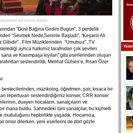
üçültmek için üzerini tıklayın...
asından “Dost Bağına Girdim Bugün”, 3 perdelik
den “Sevmek Nedir,Seninle Başladı”, “Keşanlı Ali
 Gibidir” , Film Müziklerinden “Umutsuz” ,TV
Yazar
telediği ayrıca halkımız tarafından çok sevilen
 sana ve Kasımpaşa kıyıları” gibi eserlerinden oluşan
arafından seslendirildi. Melihat Gülses’e, İhsan Özer
u:
bestecilerinden, müzikolog, öğretmen, şair, kısaca bir
an repertuvarı seslendirdiğimiz konser, CRR konser
erinin, duayen hocaların, sanatçıların ve
 bir mana buldu. Sahnedeki tüm sanatçılar, bu kıymetli
e mutluluğunu hepbirlikte yaşadık.
Hocamıza,
 bir ömür dilerken, yeni eserlerini de dört gözle