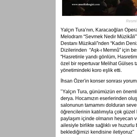
Resmi k
Yalçın Tura’nın, Karacaoğlan Oper
Melodram “Sevmek Nedir Müzikâli”n
Destanı Müzikali”nden “Kadın Deniz
Dizilerinden “Aşk-ı Memnû” için bes
“Hasretinle yandı gönlüm, Hasretim
özel bir repertuvar Melihat Gülses t
yönetimindeki koro eşlik etti.
İhsan Özer'in konser sonrası yorum
"Yalçın Tura, günümüzün en önemli 
derya.
Hocamızın eserlerinden oluş
salonunun tamamını dolduran sevenl
öğrencilerinin katılımıyla çok güzel
paylaşım içinde olmanın heyecan v
ailesiyle birlikte sağlıklı ve huzurlu
beklediğimizi kendisine iletiyoruz"