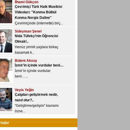
İlhami Gökçen
Yeni YÖK, üniversitelere yetki
Çevrimiçi Türk Halk Musikisi
devri kon...
Videoları: "Konma Bülbül
Konma Nergis Daline"
Çevrimiçinde (internette) birç...
Süleyman Şenel
Nida Tüfekçi’nin Öğrencisi
Olmak!..
Henüz yirmili yaşlara birkaç
basamak k...
Bülent Aksoy
İzmir’in içinde vurdular beni…
İzmir’in içinde vurdular
beni…...
Veyis Yeğin
Çalgıları geliştirmek nedir,
nasıl olur?..
“Geliştirme/gelişim” kavramı
özne...
Ayhan Sarı
tajlar
Spor yazarı mı, müzik yazarı
mı?..