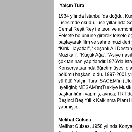
Yalçın Tura
1934 yılında İstanbul’da doğdu. Kü
Lisesi’nde okudu. Lise yıllarında S
Cemal Reşit Rey ile teori ve armoni ça
Felsefe bölümüne girerek felsefe ö
başlayarak film ve sahne müzikleri 
“Kırık Hayatlar”, “Keşanlı Ali Desta
Müzikali”, “Küçük Ağa”, “Asiye nasıl 
çok tanınan yapıtlarıdır.1976’da İst
Konservatuarında öğretim üyesi ola
bölümü başkanı oldu. 1997-2001 yı
yürüttü.Yalçın Tura, SACEM’in (Ulus
üyeliğini; MESAM’ın(Türkiye Musiki E
başkanlığını yapmış, ayrıca; TRT'de
Beşinci Beş Yıllık Kalkınma Planı H
yapmıştır.
Melihat Gülses
Melihat Gülses, 1958 yılında Konya’