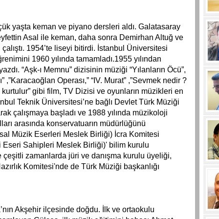
çük yaşta keman ve piyano dersleri aldı. Galatasaray
eyfettin Asal ile keman, daha sonra Demirhan Altuğ ve
lıştı. 1954’te liseyi bitirdi. İstanbul Üniversitesi
ğrenimini 1960 yılında tamamladı.1955 yılından
yazdı. “Aşk-ı Memnu” dizisinin müziği “Yılanların Öcü”,
nı” ,”Karacaoğlan Operası,” “IV. Murat” ,”Sevmek nedir ?
kurtulur” gibi film, TV Dizisi ve oyunların müzikleri en
anbul Teknik Üniversitesi’ne bağlı Devlet Türk Müziği
rak çalışmaya başladı ve 1988 yılında müzikoloji
lları arasında konservatuarın müdürlüğünü
al Müzik Eserleri Meslek Birliği) İcra Komitesi
seri Sahipleri Meslek Birliği)' bilim kurulu
 çeşitli zamanlarda jüri ve danışma kurulu üyeliği,
azırlık Komitesi'nde de Türk Müziği başkanlığı
nın Akşehir ilçesinde doğdu. İlk ve ortaokulu