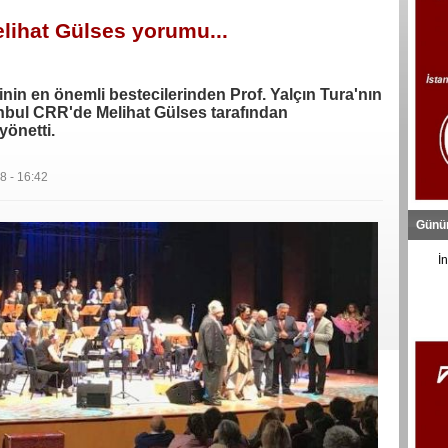
elihat Gülses yorumu...
n en önemli bestecilerinden Prof. Yalçın Tura'nın
nbul CRR'de Melihat Gülses tarafından
yönetti.
8 - 16:42
Günü
İ