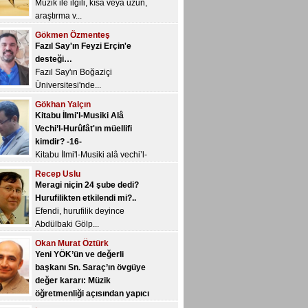
Müzik ile ilgili, kısa veya uzun,
araştırma v...
Gökmen Özmenteş
Fazıl Say'ın Feyzi Erçin'e
desteği…
Fazıl Say'ın Boğaziçi
Üniversitesi'nde...
Gökhan Yalçın
Kitabu İlmi'l-Musiki Alâ
Vechi’l-Hurûfât'ın müellifi
kimdir? -16-
Kitabu İlmi'l-Musiki alâ vechi’l-
Hur&u...
Recep Uslu
Meragi niçin 24 şube dedi?
Hurufilikten etkilendi mi?..
Efendi, hurufilik deyince
Abdülbaki Gölp...
Okan Murat Öztürk
Yeni YÖK’ün ve değerli
başkanı Sn. Saraç’ın övgüye
değer kararı: Müzik
öğretmenliği açısından yapıcı
bir değerlendirme…