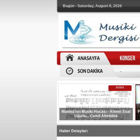
Bugün - Saturday, August 8, 2026
-
ANMA
Manisa’nın Musiki Hocası - Ahmet Esat
F
Uğurlu... Cemil Altınbilek
Haber Detayları