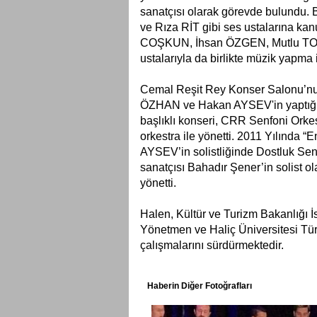
sanatçısı olarak görevde bulundu.
ve Rıza RİT gibi ses ustalarına ka
COŞKUN, İhsan ÖZGEN, Mutlu TOR
ustalarıyla da birlikte müzik yapma
Cemal Reşit Rey Konser Salonu’nun 
ÖZHAN ve Hakan AYSEV'in yaptığı
başlıklı konseri, CRR Senfoni Ork
orkestra ile yönetti. 2011 Yılında “
AYSEV’in solistliğinde Dostluk Senf
sanatçısı Bahadır Şener’in solist o
yönetti.
Halen, Kültür ve Turizm Bakanlığı İ
Yönetmen ve Haliç Üniversitesi Tür
çalışmalarını sürdürmektedir.
Haberin Diğer Fotoğrafları