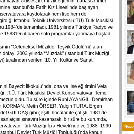
amamlayan Gülses, ilk müzik eğitimini babası Ahmet
imine İstanbul’da Fatih Kız Lisesi'nde başlayan
 konservatuvara kaydolarak hem lise hem de
irdiği İstanbul Teknik Üniversitesi (İTÜ) Türk Musikisi
ü 1984’de tamamladı. 1981 yılında Türkiye Radyo ve
e 1983’ten itibaren solo programlar yapmaya başladı.
sinin “Geleneksel Müzikler Teşvik Ödülü”nü alan
n dolayı 2003 yılında “Müzdak” (İstanbul Türk Müziği
 tarafından verilen “10. Yıl Kültür ve Sanat
ini Bayezit İlkokulu’nda, orta ve lise eğitimini Vefa
ği İ.T.Ü. Türk Musikisi Devlet Konservatuvarı Temel
 mezun oldu. Bu süre içinde Ruhi AYANGİL, Demirhan
 KORMAN, Metin ÖRSER, Yalçın TURA, Ergen
ÜLDAŞ gibi çeşitli hocalar ile çalıştı. 1981'de
 san'atçısı sınavını kazanarak, bir süre bu kurumda,
servatuvarı Türk Müziği İcra Heyeti'nde ve 1988–1990
Röpor
ı İstanbul Devlet Türk Müziği Topluluğu'nda kanun