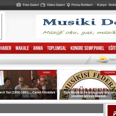
Foto Galeri
Video Galeri
Firma Rehberi
Künye
Rekl
İsta
ANMA
YAŞANIM
erit Tan (1906-1991)... Cemil Altınbilek
Türk Musikisi Federasyonu’nda yen
yönetim göreve başladı…