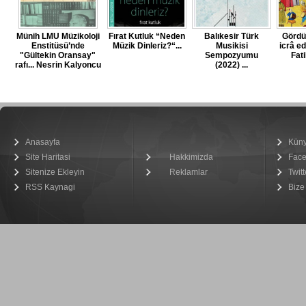
Münih LMU Müzikoloji
Fırat Kutluk “Neden
Balıkesir Türk
Görd
Enstitüsü’nde
Müzik Dinleriz?“...
Musikisi
icrâ ed
"Gültekin Oransay"
Sempozyumu
Fat
rafı... Nesrin Kalyoncu
(2022) ...
Anasayfa
Kün
Site Haritasi
Hakkimizda
Fac
Sitenize Ekleyin
Reklamlar
Twitt
RSS Kaynagi
Bize