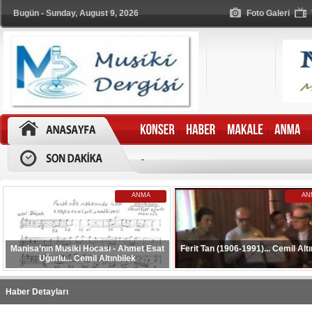
Bugün - Sunday, August 9, 2026
Foto Galeri
-
ANMA
AN
Manisa’nın Musiki Hocası - Ahmet Esat
Ferit Tan (1906-1991)... Cemil Altı
Uğurlu... Cemil Altınbilek
Haber Detayları