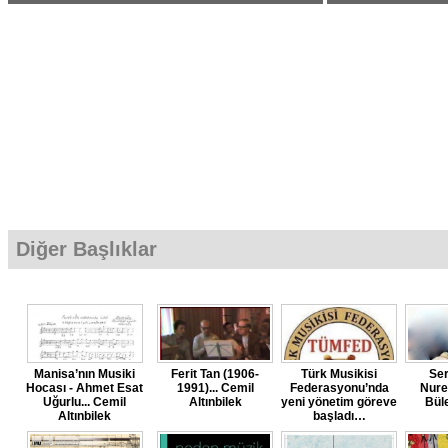
Diğer Başlıklar
Manisa’nın Musiki
Ferit Tan (1906-
Türk Musikisi
Se
Hocası - Ahmet Esat
1991)... Cemil
Federasyonu’nda
Nuret
Uğurlu... Cemil
Altınbilek
yeni yönetim göreve
Bül
Altınbilek
başladı…