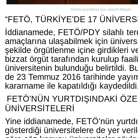
Resmi küçültmek için üzerini tıklayın...
“FETÖ, TÜRKİYE’DE 17 ÜNİVER
İddianamede, FETÖ/PDY silahlı ter
amaçlarına ulaşabilmek için üniversi
şekilde örgütlenme içine girdikleri v
bizzat örgüt tarafından kurulup faail
üniversitenin bulunduğu belirtildi. Bu
de 23 Temmuz 2016 tarihinde yayı
kararname ile kapatıldığı kaydedildi
FETÖ’NÜN YURTDIŞINDAKİ ÖZE
ÜNİVERSİTELERİ
Yine iddianamede, FETÖ’nün yurtdış
gösterdiği üniversitelere de yer ver