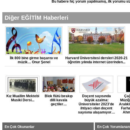
Bu habere hiç yorum yapılmamış, ilk yorumu siz
Diğer EĞİTİM Haberleri
İlk 800 bine girme başarısı ve
Harvard Üniversitesi dersleri 2020-21
müzik… Onur Şenel
öğretim yılında internet üzerinden...
Kız Muallim Mektebi
Blok flütü bırakıp
Doçent sayısında
Çağ
Musiki Dersi...
dilli kavala
büyük azalma:
Müziğ
geçtiler…
Üniversiteler 2023'de
Aralık
ihtiyacı olan doçent
Farha
sayısına ulaşamıyor…
Ahme
En Çok Okunanlar
En Çok Yorumlanan