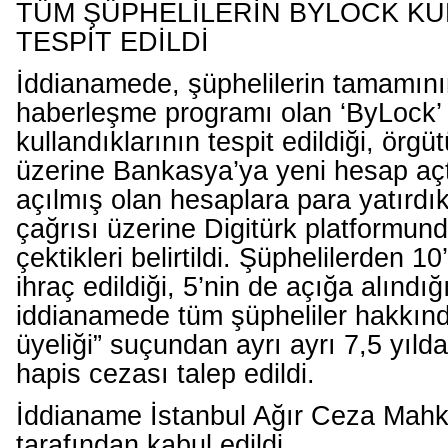
TÜM ŞÜPHELİLERİN BYLOCK KU
TESPİT EDİLDİ
İddianamede, şüphelilerin tamamının
haberleşme programı olan ‘ByLock’
kullandıklarının tespit edildiği, örgü
üzerine Bankasya’ya yeni hesap açt
açılmış olan hesaplara para yatırdık
çağrısı üzerine Digitürk platformund
çektikleri belirtildi. Şüphelilerden 
ihraç edildiği, 5’nin de açığa alındığı
iddianamede tüm şüpheliler hakkınd
üyeliği” suçundan ayrı ayrı 7,5 yıld
hapis cezası talep edildi.
İddianame İstanbul Ağır Ceza Mah
tarafından kabul edildi.