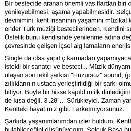
Bir bestecide aranan önemli vasıflardan biri 
yenileyebilmesi, aşama yapabilmesidir. Selç
devinimini, kent insanının yaşamını müzikal k
ender Türk müziği bestecilerinden. Kendini sür
Üstelik bunu kendisinde yenilenme adına deği
çevresinde gelişen içsel algılamaların enerjis
Single da olsa yapıt çıkarmadan yapamıyaca
istekli bir sanatçı ve besteci... Müzik dünya
ulaşan son tekil şarkısı "Huzursuz" sound, (
zıtlıklarının ustaca yerleştirildiği bir şarkı o
bitiyor. Böyle bir hisse kapıldım ilk dinlediği
de kısa değil. 3'.28"... Sürükleyici. Zaman ya
Kentteki hayatımız gibi. Farketmiyorsunuz.
Şarkıda yaşanımlarımdan izler buldum. Kentt
bulabileceğini düşünüyorum. Selçuk Basa hu