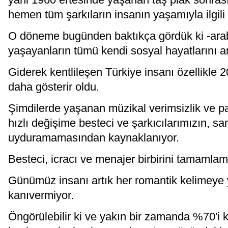
yani 1960 ertesinde yaşanan taş plak sonrası
hemen tüm şarkıların insanın yaşamıyla ilgil
O döneme bugünden baktıkça gördük ki -arabe
yaşayanların tümü kendi sosyal hayatlarını a
Giderek kentlileşen Türkiye insanı özellikle 
daha gösterir oldu.
Şimdilerde yaşanan müzikal verimsizlik ve pa
hızlı değişime besteci ve şarkıcılarımızın, sa
uyduramamasından kaynaklanıyor.
Besteci, icracı ve menajer birbirini tamamlama
Günümüz insanı artık her romantik kelimey
kanıvermiyor.
Öngörülebilir ki ve yakın bir zamanda %70'i