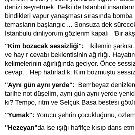
denizi seyretmek. Belki de İstanbul insanlarını
bindikleri vapur yanaşması sırasında bomba et
temasların başlangıcı... Sonsuza dek sürecek 
İstanbulu dinliyorum gözlerim kapalı "Bir akşa
"Kim bozacak sessizliği":
İkilemin şarkısı. 
ve hayır cevabı beklentisinin ağırlığı. Hayatı
kelimelerinin ağırlığında geçiyor. Önce sessi
cevap... Hep hatırladık: Kim bozmuştu sessizl
"Aynı gün aynı yerde":
Bembeyaz denizlerd
tarihe not düşelim, aynı gün aynı yerde yeni
ki? Tempo, ritm ve Selçuk Basa bestesi götü
"Yumak":
Yorucu şehrin çocukluğunu, özlemi
"Hezeyan"
da ise ışığı hafifçe kısıp dans etm