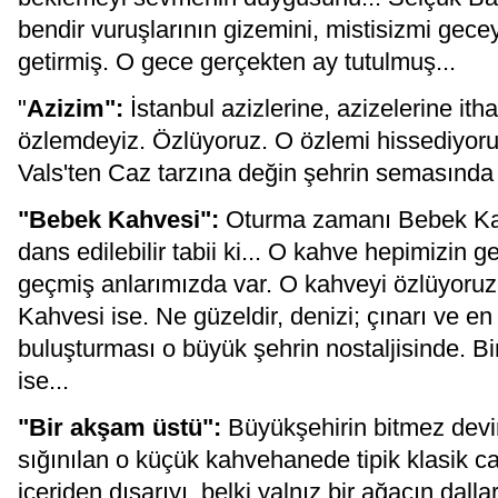
bendir vuruşlarının gizemini, mistisizmi gecey
getirmiş. O gece gerçekten ay tutulmuş...
"
Azizim":
İstanbul azizlerine, azizelerine ith
özlemdeyiz. Özlüyoruz. O özlemi hissediyoruz
Vals'ten Caz tarzına değin şehrin semasında d
"Bebek Kahvesi":
Oturma zamanı Bebek Ka
dans edilebilir tabii ki... O kahve hepimizin 
geçmiş anlarımızda var. O kahveyi özlüyoru
Kahvesi ise. Ne güzeldir, denizi; çınarı ve en
buluşturması o büyük şehrin nostaljisinde. B
ise...
"Bir akşam üstü":
Büyükşehirin bitmez devin
sığınılan o küçük kahvehanede tipik klasik 
içeriden dışarıyı, belki yalnız bir ağacın dallar