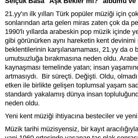
Selçuk Basa "Aşk Bekler mi?" albümü ve k
21.yy'ın ilk yılları Türk popüler müziği için ç
sonlarından arta gelen miras zaten çok da pe
1990'lı yıllarda arabeskin pop müzik içinde ye
gibi görünürken aynı hareketin kent devinimi 
beklentilerinin karşılanamaması, 21.yy da o be
umutsuzluğa bırakmasına neden oldu. Arabes
kaynaşması temelinde yatan; insan yaşamınd
artmasıydı. Bir süreçti. Değişti. Oldu, olma
etken ile birlikte gelişen toplumsal yaşam sa
standardı yakalamış dünya insan topluluğun
neden oldu.
Yeni kent müziği ihtiyacına besteciler ve yen
Müzik tarihi müzisyensiz, bir kayıt aracılığıyl