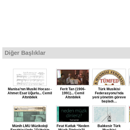
Diğer Başlıklar
Manisa’nın Musiki Hocası -
Ferit Tan (1906-
Türk Musikisi
Ahmet Esat Uğurlu... Cemil
1991)... Cemil
Federasyonu’nda
Altınbilek
Altınbilek
yeni yönetim göreve
başladı…
Münih LMU Müzikoloji
Fırat Kutluk “Neden
Balıkesir Türk