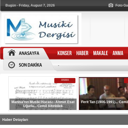
Bugün - Friday, August 7, 2026
Foto Ga
-
ANMA
Manisa’nın Musiki Hocası - Ahmet Esat
Ferit Tan (1906-1991)... Cemil
Uğurlu... Cemil Altınbilek
Haber Detayları