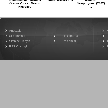
Enstitüsü’nde "Gültekin
Müzik Dinleriz?“...
Musikisi
Oransay" rafı... Nesrin
Sempozyumu (2022)
Kalyoncu
...
Anasayfa
Site Haritasi
Hakkimizda
Sitenize Ekleyin
Reklamlar
T
RSS Kaynagi
B