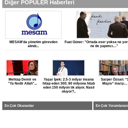
Diğer POPÜLER Haberleri
MESAM'da yönetim görevden
Fuat Güner: "Ortada eser yoksa ne yo
alındı...
ne de yapımcı…"
Mehtap Demir ve
Yaşar İpek: 2.5-3 milyar insana
Sarper Özsan: “
"Ya Nedir Allah"...
hitap eden 300; 80 milyona hitab
Mayıs“ marşı…
eden 150 milyon tık alıyor. Nasıl
oluyor?..
En Çok Okunanlar
En Çok Yorumlanan