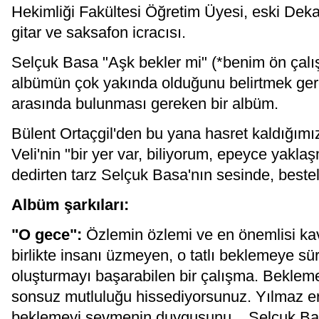
Hekimliği Fakültesi Öğretim Üyesi, eski Dekan
gitar ve saksafon icracısı.
Selçuk Basa "Aşk bekler mi" (*benim ön çalış
albümün çok yakında olduğunu belirtmek ger
arasında bulunması gereken bir albüm.
Bülent Ortaçgil'den bu yana hasret kaldığımız
Veli'nin "bir yer var, biliyorum, epeyce yak
dedirten tarz Selçuk Basa'nın sesinde, bestele
Albüm şarkıları:
"O gece":
Özlemin özlemi ve en önemlisi ka
birlikte insanı üzmeyen, o tatlı beklemeye sü
oluşturmayı başarabilen bir çalışma. Beklemey
sonsuz mutluluğu hissediyorsunuz. Yılmaz erd
beklemeyi sevmenin duygusunu... Selçuk Basa