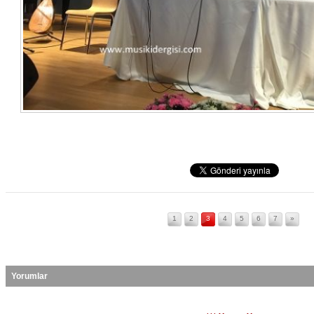
1
2
3
4
5
6
7
»
Yorumlar