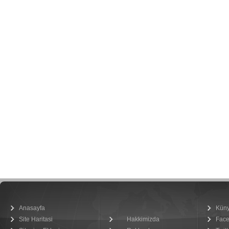
Anasayfa
Kün
Site Haritasi
Hakkimizda
Fac