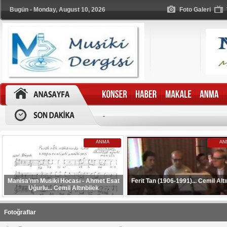
Bugün - Monday, August 10, 2026
Foto Galeri
-
ANMA
AN
Manisa’nın Musiki Hocası - Ahmet Esat
Ferit Tan (1906-1991)... Cemil Altı
Uğurlu... Cemil Altınbilek
Fotoğraflar