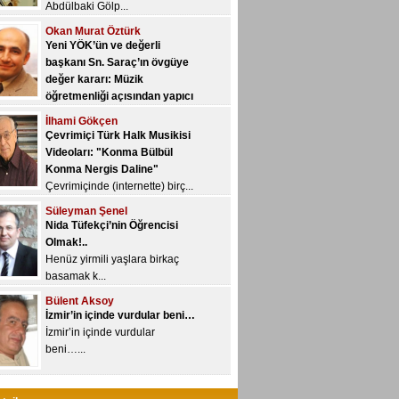
öğretmenliği açısından yapıcı
bir değerlendirme…
İlhami Gökçen
Yeni YÖK, üniversitelere yetki
Çevrimiçi Türk Halk Musikisi
devri kon...
Videoları: "Konma Bülbül
Konma Nergis Daline"
Çevrimiçinde (internette) birç...
Süleyman Şenel
Nida Tüfekçi’nin Öğrencisi
Olmak!..
Henüz yirmili yaşlara birkaç
basamak k...
Bülent Aksoy
İzmir’in içinde vurdular beni…
İzmir’in içinde vurdular
beni…...
Veyis Yeğin
Çalgıları geliştirmek nedir,
nasıl olur?..
“Geliştirme/gelişim” kavramı
özne...
Ayhan Sarı