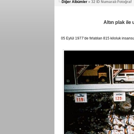
Diğer Albümler
» 32 ID Numaralı Fotoğraf
Altın plak ile
05 Eylül 1977’de fırlatılan 815 kiloluk insansız