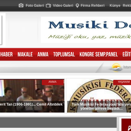
Foto Galeri
Video Galeri
Firma Rehberi
Künye
Rekl
İsta
ANMA
YAŞANIM
erit Tan (1906-1991)... Cemil Altınbilek
Türk Musikisi Federasyonu’nda yen
yönetim göreve başladı…