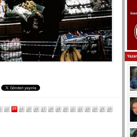
Yazar
1
12
13
14
15
16
17
18
19
20
21
22
23
24
25
26