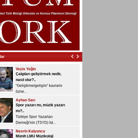
Bülent Aksoy
İzmir’in içinde vurdular beni…
İzmir’in içinde vurdular
beni…...
Veyis Yeğin
Çalgıları geliştirmek nedir,
nasıl olur?..
“Geliştirme/gelişim” kavramı
lar
özne...
Ayhan Sarı
Spor yazarı mı, müzik yazarı
mı?..
Türkiye Spor Yazarları
Derneği'nin (TSYD) İst...
Nesrin Kalyoncu
Münih LMU Müzikoloji
Enstitüsü’nde "Gültekin
Oransay" rafı...
Dönem sonu sınavları devam
ediyor ve bugü...
Konuk Yazar
Yazılarınızı bekliyoruz...