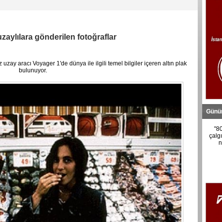
 uzaylılara gönderilen fotoğraflar
 uzay aracı Voyager 1'de dünya ile ilgili temel bilgiler içeren altın plak
bulunuyor.
Günü
"8
çalgı
n