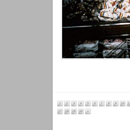
1
2
3
4
5
6
7
8
9
10
1
27
28
29
30
»