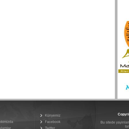
Copyri
Künyemiz
kkimizda
Facebook
Bu sitede yayinlana
ta
klamlar
Twitter