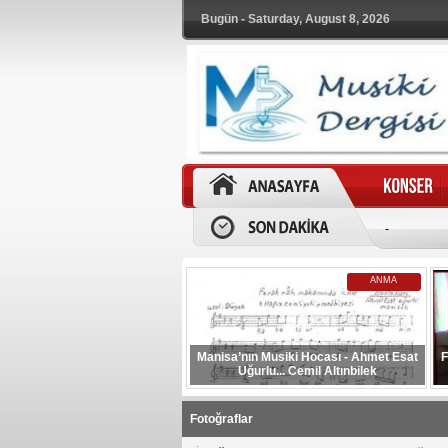
Bugün - Saturday, August 8, 2026
-
ANMA
Manisa’nın Musiki Hocası - Ahmet Esat
F
Uğurlu... Cemil Altınbilek
Fotoğraflar