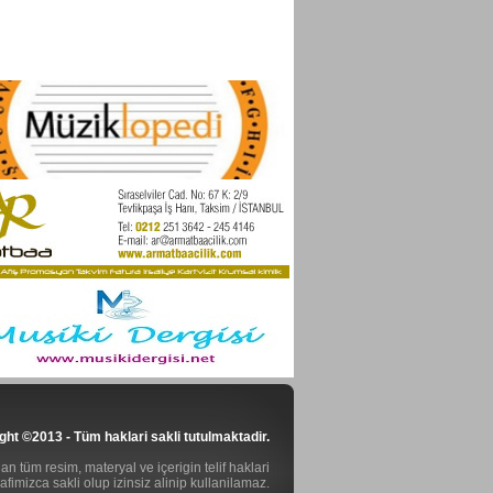
ght ©2013 - Tüm haklari sakli tutulmaktadir.
n tüm resim, materyal ve içerigin telif haklari
rafimizca sakli olup izinsiz alinip kullanilamaz.