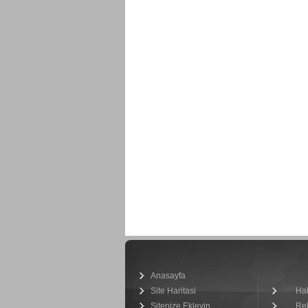
Anasayfa
Site Haritasi
Ha
Sitenize Ekleyin
Re