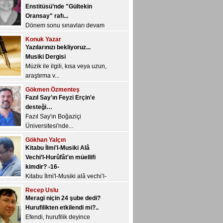
Musiki Dergisi
Müzik ile ilgili, kısa veya uzun,
araştırma v...
Gökmen Özmenteş
Fazıl Say'ın Feyzi Erçin'e
desteği…
Fazıl Say'ın Boğaziçi
Üniversitesi'nde...
Gökhan Yalçın
Kitabu İlmi'l-Musiki Alâ
Vechi’l-Hurûfât'ın müellifi
kimdir? -16-
Kitabu İlmi'l-Musiki alâ vechi’l-
Hur&u...
Recep Uslu
Meragi niçin 24 şube dedi?
Hurufilikten etkilendi mi?..
Efendi, hurufilik deyince
Abdülbaki Gölp...
Okan Murat Öztürk
Yeni YÖK’ün ve değerli
başkanı Sn. Saraç’ın övgüye
değer kararı: Müzik