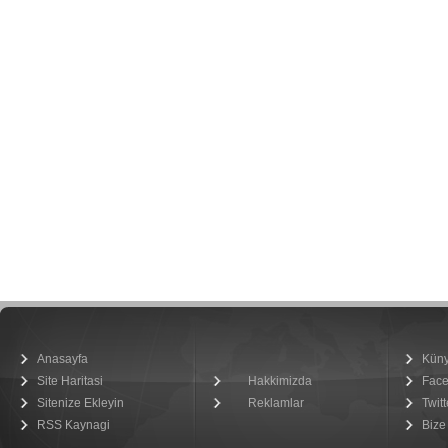
Anasayfa
Kün
Site Haritasi
Hakkimizda
Fac
Sitenize Ekleyin
Reklamlar
Twitt
RSS Kaynagi
Bize