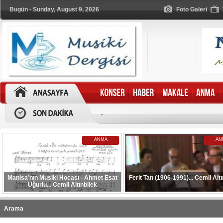
Bugün - Sunday, August 9, 2026
Foto Galeri
-
ANMA
AN
Manisa’nın Musiki Hocası - Ahmet Esat
Ferit Tan (1906-1991)... Cemil Altı
Uğurlu... Cemil Altınbilek
Arama